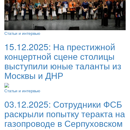
Статьи и интервью
15.12.2025:
На престижной
концертной сцене столицы
выступили юные таланты из
Москвы и ДНР
Статьи и интервью
03.12.2025:
Сотрудники ФСБ
раскрыли попытку теракта на
газопроводе в Серпуховском