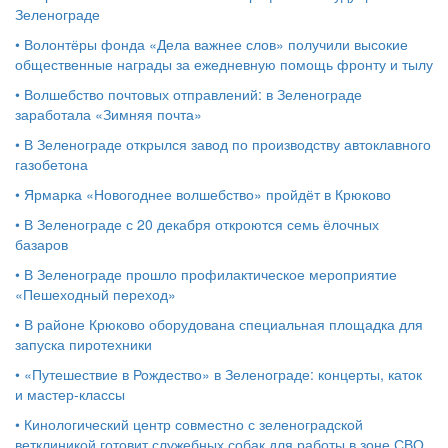
Зеленограде
•
Волонтёры фонда «Дела важнее слов» получили высокие
общественные награды за ежедневную помощь фронту и тылу
•
Волшебство почтовых отправлений: в Зеленограде
заработала «Зимняя почта»
•
В Зеленограде открылся завод по производству автоклавного
газобетона
•
Ярмарка «Новогоднее волшебство» пройдёт в Крюково
•
В Зеленограде с 20 декабря откроются семь ёлочных
базаров
•
В Зеленограде прошло профилактическое мероприятие
«Пешеходный переход»
•
В районе Крюково оборудована специальная площадка для
запуска пиротехники
•
«Путешествие в Рождество» в Зеленограде: концерты, каток
и мастер‑классы
•
Кинологический центр совместно с зеленоградской
ветклиникой готовит служебных собак для работы в зоне СВО