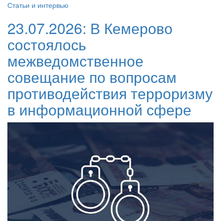
Статьи и интервью
23.07.2026:
В Кемерово
состоялось
межведомственное
совещание по вопросам
противодействия терроризму
в информационной сфере