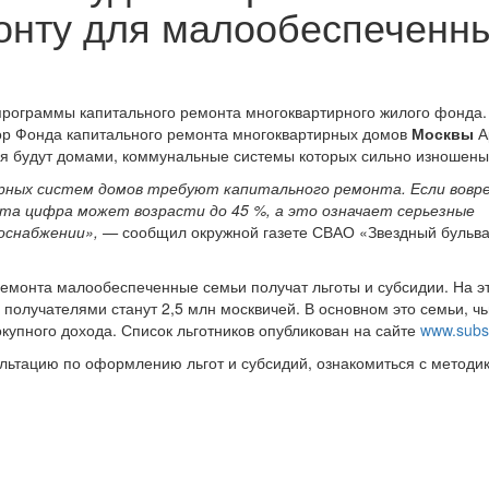
онту для малообеспеченн
 программы капитального ремонта многоквартирного жилого фонда.
тор Фонда капитального ремонта многоквартирных домов
Москвы
А
ся будут домами, коммунальные системы которых сильно изношены
рных систем домов требуют капитального ремонта. Если вовр
эта цифра может возрасти до 45 %, а это означает серьезные
доснабжении», —
сообщил окружной газете СВАО «Звездный бульв
ремонта малообеспеченные семьи получат льготы и субсидии. На эт
 получателями станут 2,5 млн москвичей. В основном это семьи, чь
купного дохода. Список льготников опубликован на сайте
www.subsi
льтацию по оформлению льгот и субсидий, ознакомиться с методи