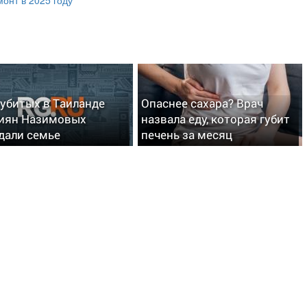
 убитых в Таиланде
Опаснее сахара? Врач
иян Назимовых
назвала еду, которая губит
дали семье
печень за месяц