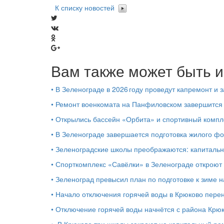
К списку новостей
Вам также может быть и
•
В Зеленограде в 2026 году проведут капремонт и 
•
Ремонт военкомата на Панфиловском завершится 
•
Открылись бассейн «Орбита» и спортивный компл
•
В Зеленограде завершается подготовка жилого ф
•
Зеленоградские школы преображаются: капитальн
•
Спорткомплекс «Савёлки» в Зеленограде откроют
•
Зеленоград превысил план по подготовке к зиме 
•
Начало отключения горячей воды в Крюково перен
•
Отключение горячей воды начнётся с района Крю
•
В Крюково три школы закроют на капитальный рем