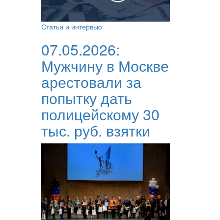
Статьи и интервью
07.05.2026:
Мужчину в Москве
арестовали за
попытку дать
полицейскому 30
тыс. руб. взятки