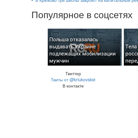
Популярное в соцсетях
Польша отказалась
выдавать Украине
Тела
подлежащих мобилизации
росс
мужчин
пере
Твиттер
Твиты от @kriukovskie
В контакте