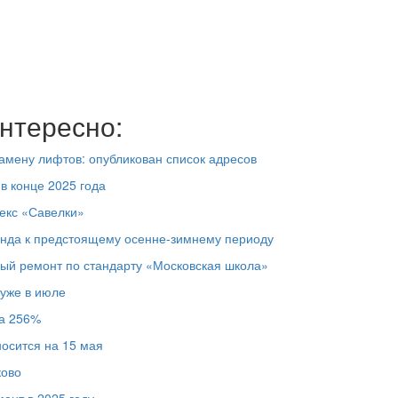
нтересно:
замену лифтов: опубликован список адресов
в конце 2025 года
екс «Савелки»
онда к предстоящему осенне-зимнему периоду
ый ремонт по стандарту «Московская школа»
 уже в июле
на 256%
осится на 15 мая
ково
онт в 2025 году