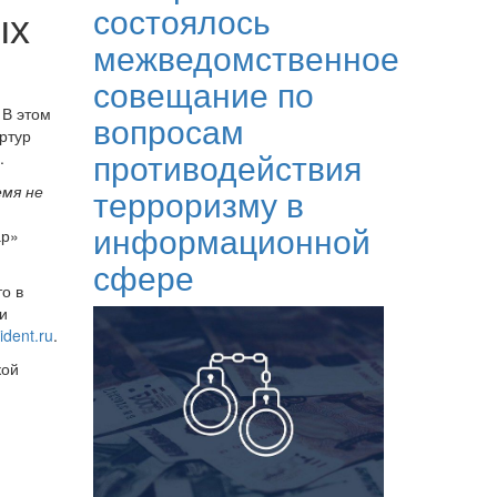
состоялось
ых
межведомственное
совещание по
 В этом
вопросам
ртур
противодействия
.
емя не
терроризму в
информационной
ар»
сфере
о в
и
dent.ru
.
кой