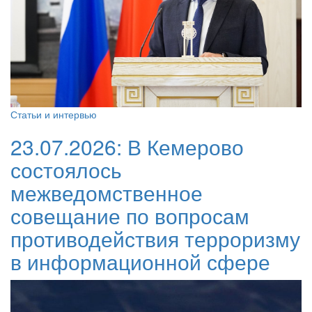
Статьи и интервью
23.07.2026:
В Кемерово
состоялось
межведомственное
совещание по вопросам
противодействия терроризму
в информационной сфере