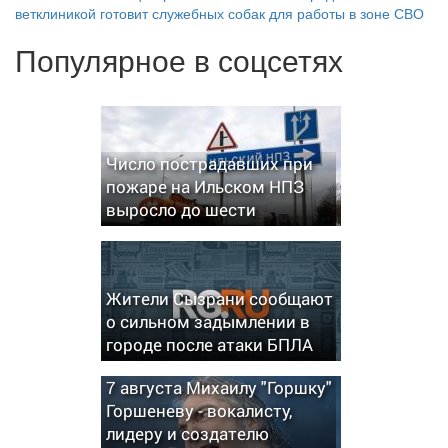
ветклиникой готовит служебных собак для работы в зоне СВО
Популярное в соцсетях
Число пострадавших при
пожаре на Ильском НПЗ
выросло до шести
Жители Сызрани сообщают
о сильном задымлении в
городе после атаки БПЛА
7 августа Михаилу "Горшку"
Горшеневу - вокалисту,
лидеру и создателю