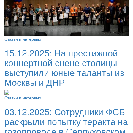
Статьи и интервью
15.12.2025:
На престижной
концертной сцене столицы
выступили юные таланты из
Москвы и ДНР
Статьи и интервью
03.12.2025:
Сотрудники ФСБ
раскрыли попытку теракта на
газопроводе в Серпуховском