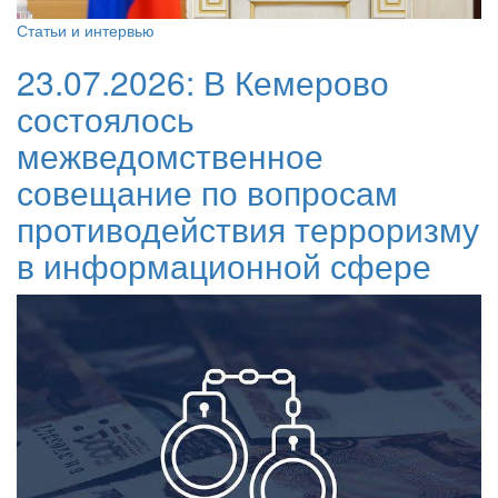
Статьи и интервью
23.07.2026:
В Кемерово
состоялось
межведомственное
совещание по вопросам
противодействия терроризму
в информационной сфере