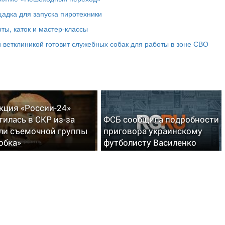
адка для запуска пиротехники
ты, каток и мастер‑классы
 ветклиникой готовит служебных собак для работы в зоне СВО
кция «России-24»
тилась в СКР из-за
ФСБ сообщила подробности
ли съемочной группы
приговора украинскому
обка»
футболисту Василенко