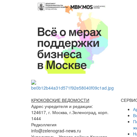
КРЮКОВСКИЕ ВЕДОМОСТИ
СЕРВИ
Адрес учредителя и редакции:
А
124617, г. Москва, г.Зеленоград, корп.
В
1444
П
Редколлегия
ж
info@zelenograd-news.ru
Н
Учредитель - Управа района Крюково