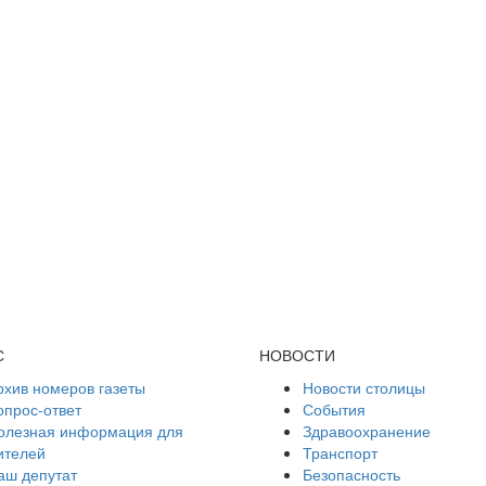
С
НОВОСТИ
рхив номеров газеты
Новости столицы
опрос-ответ
События
олезная информация для
Здравоохранение
ителей
Транспорт
аш депутат
Безопасность