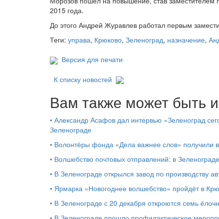
Морозов пошел на повышение, став заместителем 
2015 года.
До этого Андрей Журавлев работал первым замести
Теги:
управа
,
Крюково
,
Зеленоград
,
назначение
,
Ан
Версия для печати
К списку новостей
Вам также может быть и
•
Александр Асафов дал интервью «Зеленоград сего
Зеленограде
•
Волонтёры фонда «Дела важнее слов» получили 
•
Волшебство почтовых отправлений: в Зеленоград
•
В Зеленограде открылся завод по производству ав
•
Ярмарка «Новогоднее волшебство» пройдёт в Кр
•
В Зеленограде с 20 декабря откроются семь ёлоч
•
В Зеленограде прошло профилактическое мероп