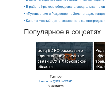
•
В районе Крюково оборудована специальная площ
•
«Путешествие в Рождество» в Зеленограде: концер
•
Кинологический центр совместно с зеленоградской
Популярное в соцсетях
Боец ВС РФ рассказал о
Реда
единственном средстве
обра
связи ВСУ в Харьковской
трав
области
«Кол
Твиттер
Твиты от @kriukovskie
В контакте