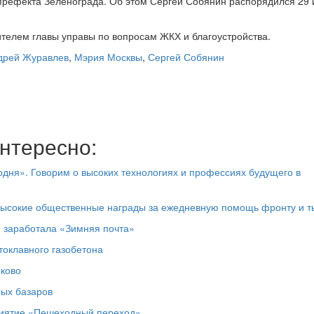
префекта Зеленограда. Об этом Сергей Собянин распорядился 29
телем главы управы по вопросам ЖКХ и благоустройства.
дрей Журавлев
,
Мэрия Москвы
,
Сергей Собянин
нтересно:
дня». Говорим о высоких технологиях и профессиях будущего в
высокие общественные награды за ежедневную помощь фронту и т
е заработала «Зимняя почта»
токлавного газобетона
юково
ных базаров
риятие «Пешеходный переход»