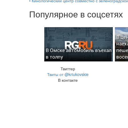
•
Кинологический центр совместно с зеленоградской
Популярное в соцсетях
В це
наех
В Омске автомобиль въехал
пеше
в толпу
восе
Твиттер
Твиты от @kriukovskie
В контакте