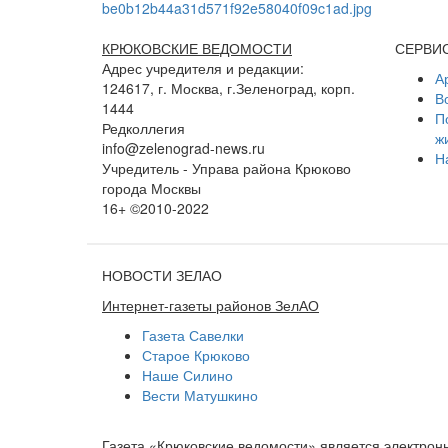
КРЮКОВСКИЕ ВЕДОМОСТИ
СЕРВИ
Адрес учредителя и редакции:
А
124617, г. Москва, г.Зеленоград, корп.
В
1444
П
Редколлегия
ж
info@zelenograd-news.ru
Н
Учредитель - Управа района Крюково
города Москвы
16+ ©2010-2022
НОВОСТИ ЗЕЛАО
Интернет-газеты районов ЗелАО
Газета Савелки
Старое Крюково
Наше Силино
Вести Матушкино
Газета «Крюковские ведомости» является электро