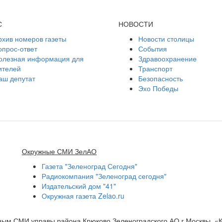
С
НОВОСТИ
рхив номеров газеты
Новости столицы
опрос-ответ
События
олезная информация для
Здравоохранение
ителей
Транспорт
аш депутат
Безопасность
Эхо Победы
Окружные СМИ ЗелАО
Газета "Зеленоград Сегодня"
Радиокомпания "Зеленоград сегодня"
Издательский дом "41"
Окружная газета Zelao.ru
нным СМИ управы района Крюково Зеленоградского АО г.Москвы. «