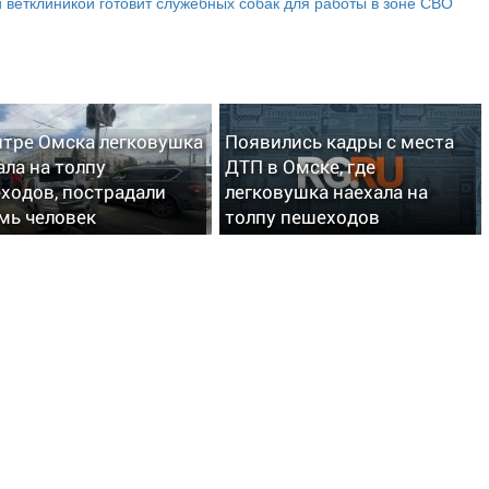
 ветклиникой готовит служебных собак для работы в зоне СВО
нтре Омска легковушка
Появились кадры с места
ала на толпу
ДТП в Омске, где
ходов, пострадали
легковушка наехала на
мь человек
толпу пешеходов