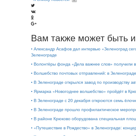
Вам также может быть и
•
Александр Асафов дал интервью «Зеленоград сего
Зеленограде
•
Волонтёры фонда «Дела важнее слов» получили 
•
Волшебство почтовых отправлений: в Зеленоград
•
В Зеленограде открылся завод по производству ав
•
Ярмарка «Новогоднее волшебство» пройдёт в Кр
•
В Зеленограде с 20 декабря откроются семь ёлоч
•
В Зеленограде прошло профилактическое мероп
•
В районе Крюково оборудована специальная площ
•
«Путешествие в Рождество» в Зеленограде: концер