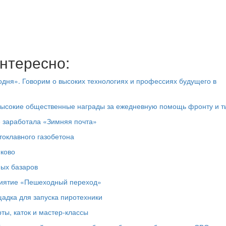
нтересно:
дня». Говорим о высоких технологиях и профессиях будущего в
высокие общественные награды за ежедневную помощь фронту и т
е заработала «Зимняя почта»
токлавного газобетона
юково
ных базаров
риятие «Пешеходный переход»
адка для запуска пиротехники
ты, каток и мастер‑классы