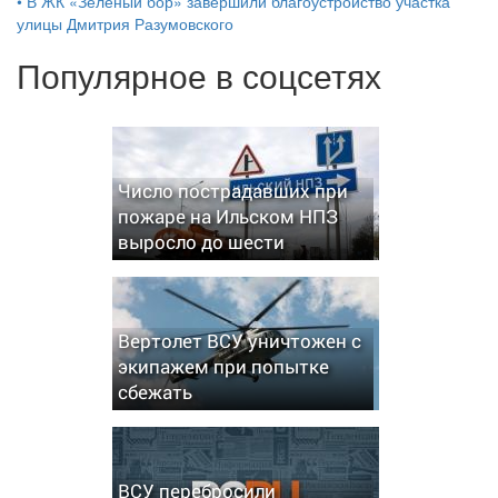
•
В ЖК «Зелёный бор» завершили благоустройство участка
улицы Дмитрия Разумовского
Популярное в соцсетях
Число пострадавших при
пожаре на Ильском НПЗ
выросло до шести
Вертолет ВСУ уничтожен с
экипажем при попытке
сбежать
ВСУ перебросили