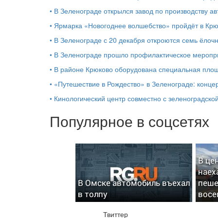
•
В Зеленограде открылся завод по производству ав
•
Ярмарка «Новогоднее волшебство» пройдёт в Кр
•
В Зеленограде с 20 декабря откроются семь ёлоч
•
В Зеленограде прошло профилактическое мероп
•
В районе Крюково оборудована специальная площ
•
«Путешествие в Рождество» в Зеленограде: концер
•
Кинологический центр совместно с зеленоградской
Популярное в соцсетях
В це
наех
В Омске автомобиль въехал
пеше
в толпу
восе
Твиттер