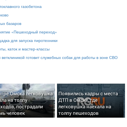
токлавного газобетона
юково
ных базаров
риятие «Пешеходный переход»
адка для запуска пиротехники
ты, каток и мастер‑классы
 ветклиникой готовит служебных собак для работы в зоне СВО
нтре Омска легковушка
Появились кадры с места
ала на толпу
ДТП в Омске, где
ходов, пострадали
легковушка наехала на
мь человек
толпу пешеходов