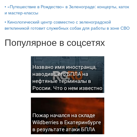
•
«Путешествие в Рождество» в Зеленограде: концерты, каток
и мастер‑классы
•
Кинологический центр совместно с зеленоградской
ветклиникой готовит служебных собак для работы в зоне СВО
Популярное в соцсетях
Названо имя иностранца,
наводившего БПЛА на
нефтяные терминалы в
России. Что о нем известно
Пожар начался на складе
Wildberries в Екатеринбурге
в результате атаки БПЛА