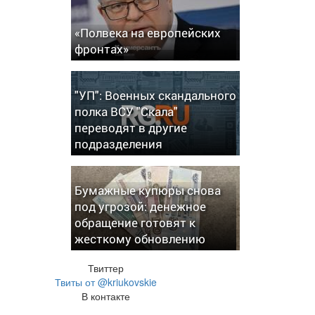
«Полвека на европейских
фронтах»
"УП": Военных скандального
полка ВСУ "Скала"
переводят в другие
подразделения
Бумажные купюры снова
под угрозой: денежное
обращение готовят к
жесткому обновлению
Твиттер
Твиты от @kriukovskie
В контакте