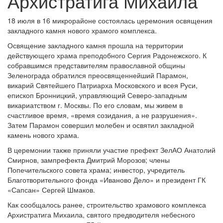
Архистратига Михаила
18 июля в 16 микрорайоне состоялась церемония освящения
закладного камня нового храмого комплекса.
Освящение закладного камня прошла на территории
действующего храма преподобного Сергия Радонежского. К
собравшимся представителям православной общины
Зеленограда обратился преосвященнейший Парамон,
викарий Святейшего Патриарха Московского и всея Руси,
епископ Бронницкий, управляющий Северо-западным
викариатством г. Москвы. По его словам, мы живем в
счастливое время, «время созидания, а не разрушения».
Затем Парамон совершил молебен и освятил закладной
камень нового храма.
В церемонии также приняли участие префект ЗелАО Анатолий
Смирнов, зампрефекта Дмитрий Морозов; члены
Попечительского совета храма; инвестор, учредитель
Благотворительного фонда «Иваново Дело» и президент ГК
«Сапсан» Сергей Шмаков.
Как сообщалось ранее, строительство храмового комплекса
Архистратига Михаила, святого предводителя небесного