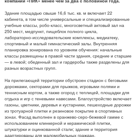
компаний «ПИК» менее чем за два с половиной года.
Здание площадью свыше 16,6 тыс. кв. м включает 22
кабинета, в том числе универсальные и специализированные
учебные классы, робо‑класс, многосветный актовый зал на
250 мест, медпункт, пищеблок полного цикла,
лабораторно‑исследовательские комплексы, медиатеку,
спортивный и малый гимнастический залы. Внутренняя
планировка зонирована по уровням обучения: начальные
классы размещены в правой части здания, средние и старшие
— в левой; обеденный зал и гардеробы также разделены для
разных возрастных групп.
На прилегающей территории обустроен стадион с беговыми
дорожками, секторами для прыжков, игровыми полями и
теннисным кортом, а также огород с теплицей, площадки для
отдыха и игр с теневыми навесами. Благоустройство включает
газоны, цветники, деревья и кустарники, пешеходные дорожки
из тротуарной плитки и резиновое покрытие в спортивных
зонах. Фасад выполнен в оранжево‑серо‑бежевой гамме с
использованием клинкерной и керамической плитки,
штукатурки и оцинкованной стали; здание и территория
адаптированы для маломобильных граждан.