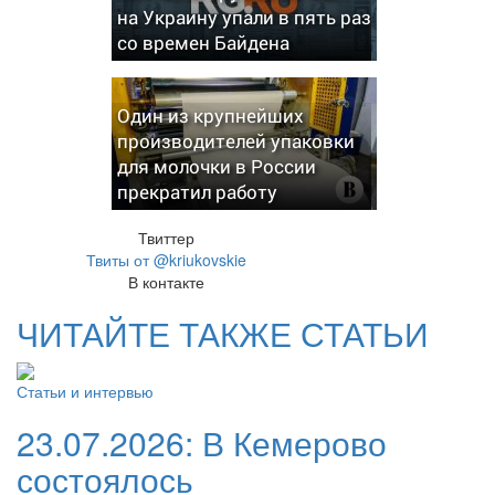
на Украину упали в пять раз
со времен Байдена
Один из крупнейших
производителей упаковки
для молочки в России
прекратил работу
Твиттер
Твиты от @kriukovskie
В контакте
ЧИТАЙТЕ ТАКЖЕ СТАТЬИ
Статьи и интервью
23.07.2026:
В Кемерово
состоялось