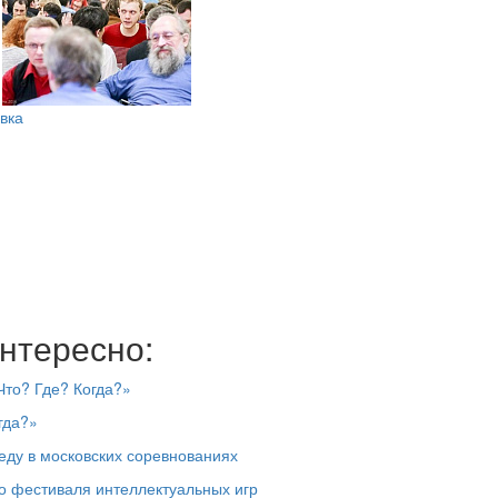
вка
нтересно:
Что? Где? Когда?»
гда?»
еду в московских соревнованиях
го фестиваля интеллектуальных игр