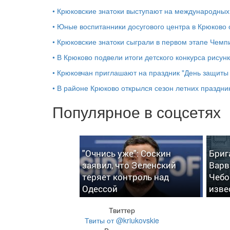
•
Крюковские знатоки выступают на международных
•
Юные воспитанники досугового центра в Крюково
•
Крюковские знатоки сыграли в первом этапе Чемпи
•
В Крюково подвели итоги детского конкурса рисун
•
Крюковчан приглашают на праздник "День защиты
•
В районе Крюково открылся сезон летних праздни
Популярное в соцсетях
"Очнись уже": Соскин
Бриг
заявил, что Зеленский
Варв
теряет контроль над
Чебо
Одессой
изве
Твиттер
Твиты от @kriukovskie