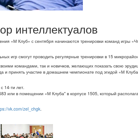
бор интеллектуалов
ения «М Клуб» с сентября начинаются тренировки команд игры «Ч
ьных игр смогут проводить регулярные тренировки в 15 микрорайо
своими командами, так и новичков, желающих показать свою эруди
да и принять участие в домашнем чемпионате под эгидой «М Клуба
с 14-ти лет.
683 или в помещении «М Клуба" в корпусе 1505, который располаг
tps://vk.com/zel_chgk
.