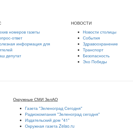
С
НОВОСТИ
рхив номеров газеты
Новости столицы
опрос-ответ
События
олезная информация для
Здравоохранение
ителей
Транспорт
аш депутат
Безопасность
Эхо Победы
Окружные СМИ ЗелАО
Газета "Зеленоград Сегодня"
Радиокомпания "Зеленоград сегодня"
Издательский дом "41"
Окружная газета Zelao.ru