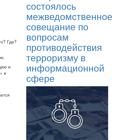
состоялось
межведомственное
совещание по
вопросам
то? Где?
противодействия
терроризму в
не.
информационной
цию и
» и
сфере
ается