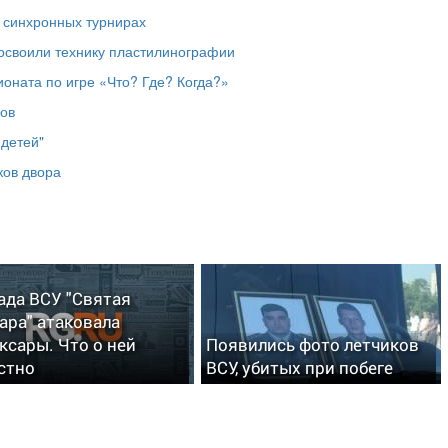
 синхронных турнирах
 освоили технику пластилинографии
оната по игре «Что? Где? Когда?»
ков
 детей"
ков двора
ада ВСУ "Святая
ара" атаковала
ксары. Что о ней
Появились фото летчиков
стно
ВСУ, убитых при побеге