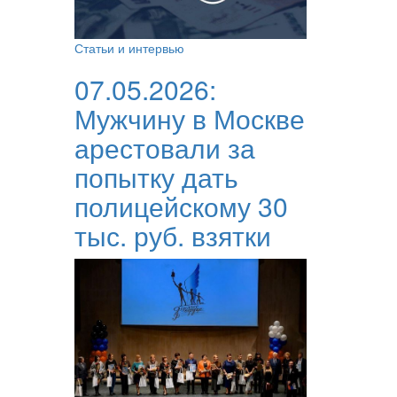
Статьи и интервью
07.05.2026:
Мужчину в Москве
арестовали за
попытку дать
полицейскому 30
тыс. руб. взятки