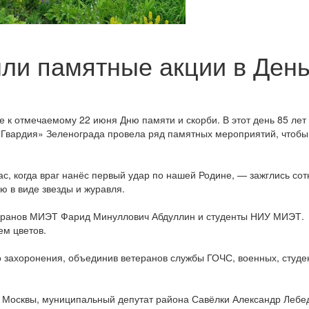
ли памятные акции в Ден
 к отмечаемому 22 июня Дню памяти и скорби. В этот день 85 лет
 Гвардия» Зеленограда провела ряд памятных мероприятий, чтобы
ас, когда враг нанёс первый удар по нашей Родине, — зажглись сот
ю в виде звезды и журавля.
теранов МИЭТ Фарид Минуллович Абдуллин и студенты НИУ МИЭТ.
ем цветов.
 захоронения, объединив ветеранов службы ГОЧС, военных, студе
 Москвы, муниципальный депутат района Савёлки Александр Лебе