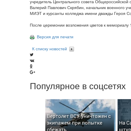
учредитель Центрального совета Общероссийской 
Валерий Павлович Скрябин, начальник военного уч
МИЭТ и курсанты колледжа имени дважды Героя Со
После церемонии возложения цветов к мемориалу 
Версия для печати
К списку новостей
Популярное в соцсетях
Вертолет ВСУ уничтожен с
экипажем при попытке
На С
сбежать
штур