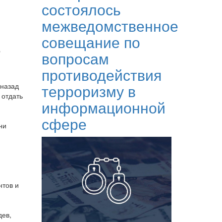
состоялось
межведомственное
совещание по
ь
вопросам
противодействия
терроризму в
 назад
 отдать
информационной
сфере
ни
нтов и
дев,