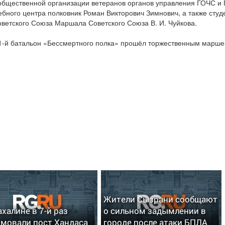
общественной организации ветеранов органов управления ГОЧС и
ебного центра полковник Роман Викторович Зимнович, а также студ
ветского Союза Маршала Советского Союза В. И. Чуйкова.
1-й батальон «Бессмертного полка» прошёл торжественным марше
Жители Сызрани сообщают
ахалине в 7-й раз
о сильном задымлении в
мовали пост Хандаса
городе после атаки БПЛА