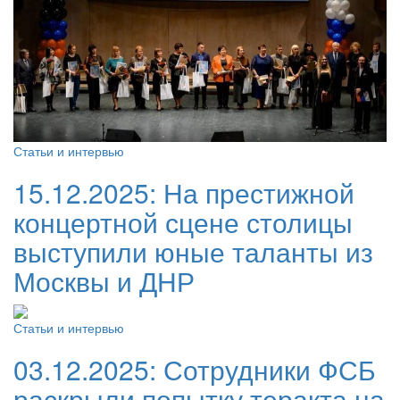
Статьи и интервью
15.12.2025:
На престижной
концертной сцене столицы
выступили юные таланты из
Москвы и ДНР
Статьи и интервью
03.12.2025:
Сотрудники ФСБ
раскрыли попытку теракта на