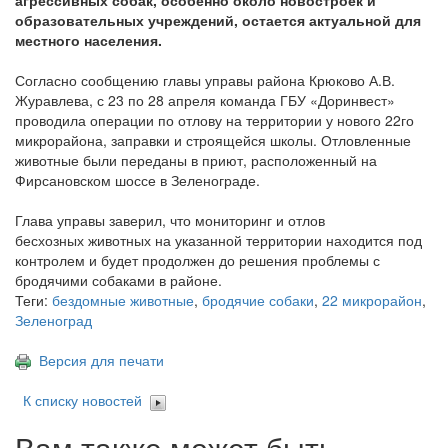
агрессивных собак, особенно около новостроек и
образовательных учреждений, остается актуальной для
местного населения.
Согласно сообщению главы управы района Крюково А.В.
Журавлева, с 23 по 28 апреля команда ГБУ «Доринвест»
проводила операции по отлову на территории у нового 22го
микрорайона, заправки и строящейся школы. Отловленные
животные были переданы в приют, расположенный на
Фирсановском шоссе в Зеленограде.
Глава управы заверил, что мониторинг и отлов
бесхозных животных на указанной территории находится под
контролем и будет продолжен до решения проблемы с
бродячими собаками в районе.
Теги:
бездомные животные
,
бродячие собаки
,
22 микрорайон
,
Зеленоград
Версия для печати
К списку новостей
Вам также может быть