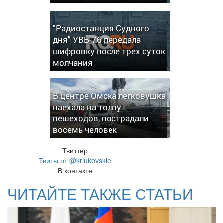
"Радиостанция Судного
дня" УВБ-76 передала
шифровку после трех суток
молчания
В центре Омска легковушка
наехала на толпу
пешеходов, пострадали
восемь человек
Твиттер
Твиты от @kriukovskie
В контакте
ЧИТАЙТЕ ТАКЖЕ СТАТЬИ