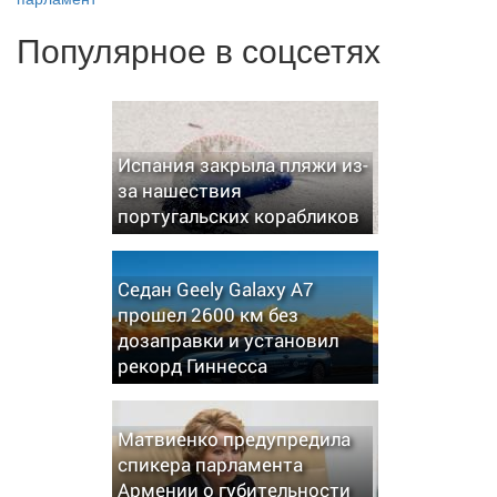
Популярное в соцсетях
Испания закрыла пляжи из-
за нашествия
португальских корабликов
Седан Geely Galaxy A7
прошел 2600 км без
дозаправки и установил
рекорд Гиннесса
Матвиенко предупредила
спикера парламента
Армении о губительности