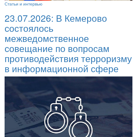
Статьи и интервью
23.07.2026:
В Кемерово
состоялось
межведомственное
совещание по вопросам
противодействия терроризму
в информационной сфере