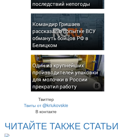
последствий непогоды
Командир Гришаев
рассказал о попытке ВСУ
обмануть бойцов РФ в
Белицком
Один из крупнейших
производителей упаковки
для молочки в России
прекратил работу
Твиттер
Твиты от @kriukovskie
В контакте
ЧИТАЙТЕ ТАКЖЕ СТАТЬИ