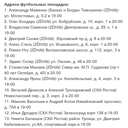
Адреса футбольных площадок:
1. Александр Маменко (Банка) и Богдан Тимошенко (2Drots)-
ул. Молостовых, д. 3-2 в 19-00
2. Олег Бондарь (2Drots) ул. Бобруйская, д. 10, корп. 1 в 20-00
3. Владислав Семенов (2Drots) Дмитровское ш., д. 29, к. 1 в
19-00
4. Дмитрий Сычев (2Drots) Юрловский пр-д, д. 8 в 20-00
5. Алекс Стиль (2Drots) ул. Исаковского, д. 6, корп. 1 в 20-00
6. Ромео Нту (2Drots) Волоколамское шоссе, д. 112, корп, 3 в
19-00
7. Эдамс Скляр (2Drots) ул. Окская, д. 46 в 20-00
8. Станислав Манаев (2Drots) Сквер им. М.П. Судакова (пр-т
40 лет Октября, д. 40) в 20-00
9. Александр Ярош (2Drots) ул. Коктебельская, д. 4, корп. 3 в
19-00
10. Виталий Денисов и Алексей Тропаревский (СКА Ростов)
Новоспасский пер., д. 3, корп. 2 в 20-00
11. Максим Васильев и Андрей Котов Измайловский проспект,
д. 75А в 19-00
12. Илья Дроздов (СКА Ростов) Зеленоград корп 138 в 19.00
13. Никита Балашов (СКА Ростов) район Троицк, ул. Дмитрия
Кабалевского, уч.8А, спортивный парк в 19.00