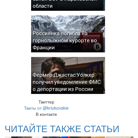
области
Россиянка погибла на
горнолыжном курорте во
Франции
Фермер Джастас Уолкер
получил уведомление ФМС
о депортации из России
Твиттер
Твиты от @kriukovskie
В контакте
ЧИТАЙТЕ ТАКЖЕ СТАТЬИ