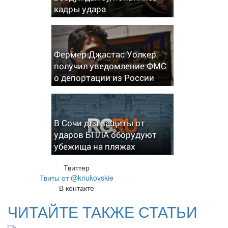
кадры удара
Фермер Джастас Уолкер
получил уведомление ФМС
о депортации из России
В Сочи для защиты от
ударов БПЛА оборудуют
убежища на пляжах
Твиттер
Твиты от @kriukovskie
В контакте
ЧИТАЙТЕ ТАКЖЕ СТАТЬИ