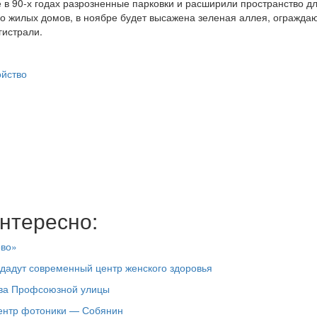
 в 90-х годах разрозненные парковки и расширили пространство д
го жилых домов, в ноябре будет высажена зеленая аллея, огражд
гистрали.
ойство
нтересно:
ово»
здадут современный центр женского здоровья
тва Профсоюзной улицы
центр фотоники — Собянин