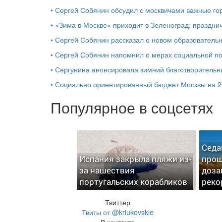
•
Сергей Собянин обсудил с москвичами важные го
•
«Зима в Москве» приходит в Зеленоград: праздни
•
Сергей Собянин рассказал о новом образователь
•
Сергей Собянин напомнил о мерах социальной 
•
Сергунина анонсировала зимний благотворительн
•
Социально ориентированный бюджет Москвы на 2
Популярное в соцсетях
Седа
Испания закрыла пляжи из-
прош
за нашествия
доза
португальских корабликов
реко
Твиттер
Твиты от @kriukovskie
В контакте