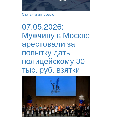
Статьи и интервью
07.05.2026:
Мужчину в Москве
арестовали за
попытку дать
полицейскому 30
тыс. руб. взятки