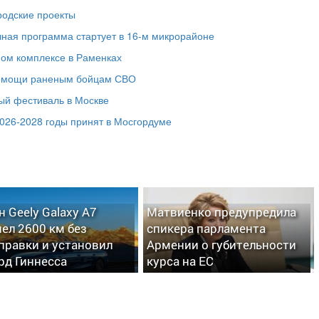
родские проекты
чная программа стартует в 16‑м микрорайоне
ном комплексе в Раменках
помощи раненым бойцам СВО
ый фестиваль в Москве
026-2028 годы принят в Мосгордуме
н Geely Galaxy A7
Матвиенко предупредила
ел 2600 км без
спикера парламента
правки и установил
Армении о губительности
рд Гиннесса
курса на ЕС