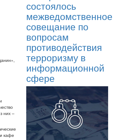
состоялось
межведомственное
совещание по
вопросам
противодействия
терроризму в
данин»,
информационной
сфере
и
чество
з них –
рические
 и кафе