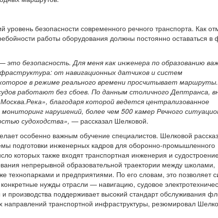
ий уровень безопасности современного речного транспорта. Как от
ребойности работы оборудования должны постоянно оставаться в 
 это безопасность. Для меня как инженера по образованию важ
нфраструктура: от навигационных датчиков и систем
, которое в режиме реального времени просчитывает маршруты.
судов работают без сбоев. По данным столичного Дептранса, в
осква.Река», благодаря которой ведется централизованное
и мониторинг нарушений, более чем 500 камер Речного ситуацио
остью судоходства»,
— рассказал Шелковой.
 делает особенно важным обучение специалистов. Шелковой расска
темы подготовки инженерных кадров для оборонно-промышленного
исло которых также входят транспортная инженерия и судостроени
вания непрерывной образовательной траектории между школами,
е технопарками и предприятиями. По его словам, это позволяет 
д конкретные нужды отрасли — навигацию, судовое электротехниче
ы и производства поддерживает высокий стандарт обслуживания фл
ех направлений транспортной инфраструктуры, резюмировал Шелко