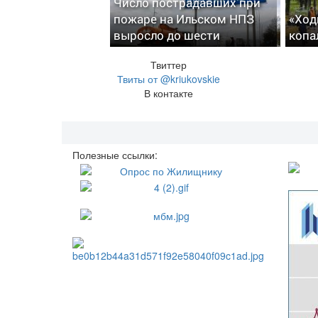
Число пострадавших при
пожаре на Ильском НПЗ
«Ход
выросло до шести
копа
Твиттер
Твиты от @kriukovskie
В контакте
Полезные ссылки: