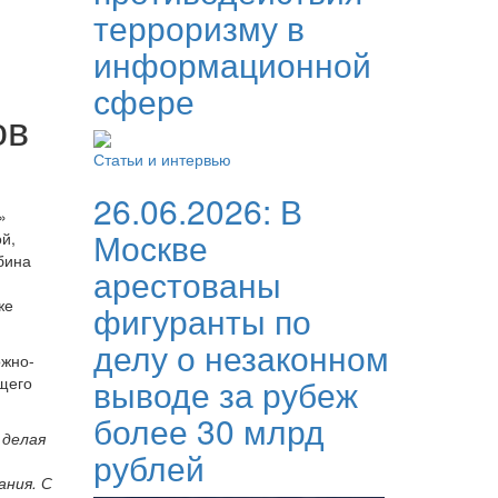
терроризму в
информационной
сфере
ов
Статьи и интервью
26.06.2026:
В
»
Москве
й,
бина
арестованы
же
фигуранты по
делу о незаконном
ожно-
выводе за рубеж
щего
более 30 млрд
 делая
рублей
ания. С