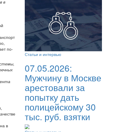
в в
ой
анспорт
ро,
ает по-
Статьи и интервью
истемы,
07.05.2026:
речных
Мужчину в Москве
мента
арестовали за
попытку дать
полицейскому 30
,
тыс. руб. взятки
качестве
на в