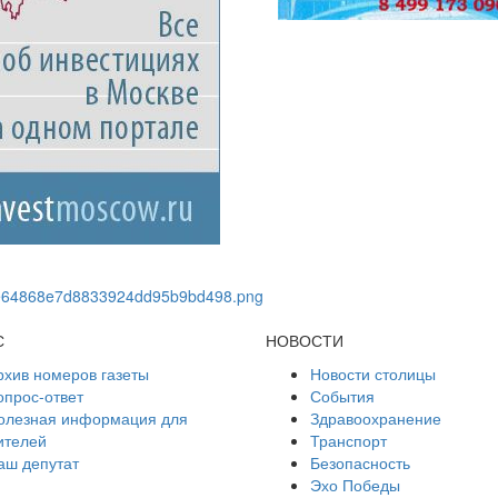
С
НОВОСТИ
рхив номеров газеты
Новости столицы
опрос-ответ
События
олезная информация для
Здравоохранение
ителей
Транспорт
аш депутат
Безопасность
Эхо Победы