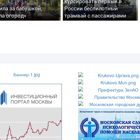
курсировать первый в
ила за бабушкой,
России беспилотный
ла огород»
трамвай с пассажирами