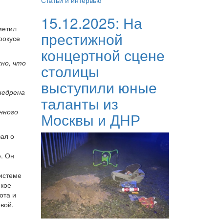
Статьи и интервью
15.12.2025:
На
метил
престижной
фокусе
концертной сцене
но, что
столицы
выступили юные
недрена
таланты из
нного
Москвы и ДНР
зал о
е. Он
системе
ское
ота и
вой.