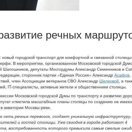
развитие речных маршрут
: новый городской транспорт для комфортной и связанной столицы
верфи
. В мероп
риятии,
организованном Московской городской Думо
ей Шапошников, депутаты Мосгордумы Александр Семенников и Са
Федерации, сторонник партии «Единая Россия» Александр
Асафов
,
ствий, член Ассоциации ветеранов СВО Александр
Шелковой
, а так
лей, IT-специалисты, активные жители и общественники столицы.
омиссии Московской городской Думы по транспорту и развитию дор
епутат отметила масштабные планы столицы по созданию не имею
 в акватории Москвы-реки.
 сеть речных перевозок, создает уникальную инфраструктуру,
жителей и гостей столицы. Уже сегодня в городе работают 4
та, востребованность которого превысила самые смелые ожид