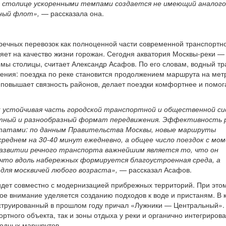
 в столице ускоренными темпами создается не имеющий аналого
ный флот»,
— рассказала она.
речных перевозок как полноценной части современной транспортн
ияет на качество жизни горожан. Сегодня акватория Москвы-реки —
ы столицы, считает Александр Асафов. По его словам, водный тр
ения: поездка по реке становится продолжением маршрута на мет
повышает связность районов, делает поездки комфортнее и помог
к устойчивая часть городской транспортной и общественной с
тный и разнообразный формат передвижения. Эффективность 
татами: по данным Правительства Москвы, новые маршруты
среднем на 30-40 минут ежедневно, а общее число поездок с мо
 развитии речного транспорта важнейшим является то, что он
 что вдоль набережных формируется благоустроенная среда, а
для москвичей любого возраста»,
— рассказал Асафов.
идет совместно с модернизацией прибрежных территорий. При этом
бое внимание уделяется созданию подходов к воде и пристаням. В 
струированный в прошлом году причал «Лужники — Центральный».
ртного объекта, так и зоны отдыха у реки и органично интегрирова
ходных маршрутов.