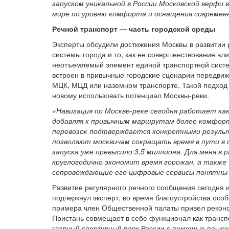
запуском уникальной в России Московской верфи
мире по уровню комфорта и оснащения современ
Речной транспорт — часть городской среды
Эксперты обсудили достижения Москвы в развитии 
системы города и то, как ее совершенствование вл
неотъемлемый элемент единой транспортной систем
встроен в привычные городские сценарии передвиж
МЦК, МЦД или наземном транспорте. Такой подход 
новому использовать потенциал Москвы-реки.
«Навигация по Москве-реке сегодня работает ка
добавляя к привычным маршрутам более комфор
перевозок подтверждается конкретными резуль
позволяют москвичам сокращать время в пути в 
запуска уже превысило 3,5 миллиона. Для меня в
круглогодично экономит время горожан, а также
сопровождающие его цифровые сервисы понятны 
Развитие регулярного речного сообщения сегодня 
подчеркнул эксперт, во время благоустройства осо
примера член Общественной палаты привел рекон
Пристань совмещает в себе функционал как транспо
главный спортивный парк России с помощью пеше