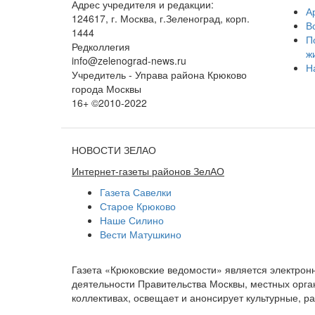
Адрес учредителя и редакции:
А
124617, г. Москва, г.Зеленоград, корп.
В
1444
П
Редколлегия
ж
info@zelenograd-news.ru
Н
Учредитель - Управа района Крюково
города Москвы
16+ ©2010-2022
НОВОСТИ ЗЕЛАО
Интернет-газеты районов ЗелАО
Газета Савелки
Старое Крюково
Наше Силино
Вести Матушкино
Газета «Крюковские ведомости» является электро
деятельности Правительства Москвы, местных орган
коллективах, освещает и анонсирует культурные, 