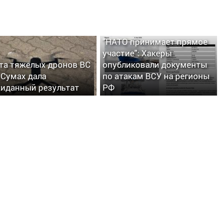
"НАТО принимает прямое
участие": Хакеры
та тяжелых дронов ВС
опубликовали документы
 Сумах дала
по атакам ВСУ на регионы
иданный результат
РФ