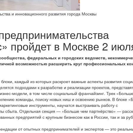
ьства и инновационного развития города Москвы
 предпринимательства
» пройдет в Москве 2 июл
сообщества, федеральных и городских ведомств, некоммерче
отличной возможностью расширить круг профессиональных ко
локи, каждый из которых раскроет важные аспекты развития соци
елятся подходами к разработке и реализации проектов, представя
изнес‑модели, в том числе социальный франчайзинг. Трек «Больш
силению команды, поиску новых ниш и освоению рынков. В блоке «
аркетинговые инструменты, научатся выстраивать работу с
лы сбыта. Отдельная секция — «Больше чем партнёрство» — расск
анных предприятий с крупным бизнесом как в России, так и за ру
мендации от опытных предпринимателей и экспертов — это реальн