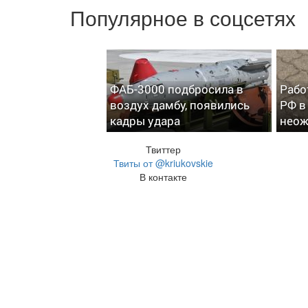
Популярное в соцсетях
ФАБ-3000 подбросила в
Рабо
воздух дамбу, появились
РФ в
кадры удара
неож
Твиттер
Твиты от @kriukovskie
В контакте