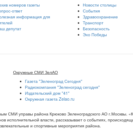
рхив номеров газеты
Новости столицы
опрос-ответ
События
олезная информация для
Здравоохранение
ителей
Транспорт
аш депутат
Безопасность
Эхо Победы
Окружные СМИ ЗелАО
Газета "Зеленоград Сегодня"
Радиокомпания "Зеленоград сегодня"
Издательский дом "41"
Окружная газета Zelao.ru
нным СМИ управы района Крюково Зеленоградского АО г.Москвы. «
ов исполнительной власти, рассказывает о событиях, происходящих
развлекательные и спортивные мероприятия района.