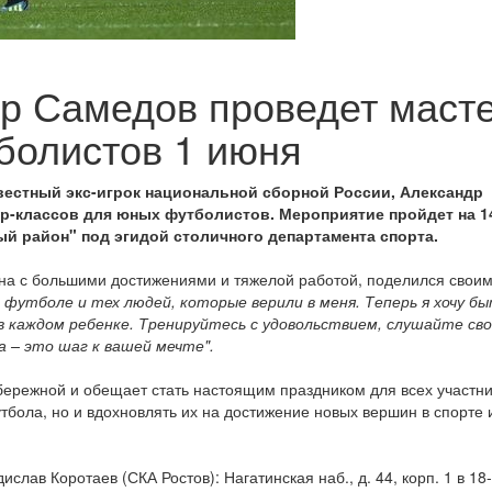
р Самедов проведет масте
болистов 1 июня
вестный экс-игрок национальной сборной России, Александр
р-классов для юных футболистов. Мероприятие пройдет на 1
й район" под эгидой столичного департамента спорта.
ана с большими достижениями и тяжелой работой, поделился свои
 футболе и тех людей, которые верили в меня. Теперь я хочу б
 каждом ребенке. Тренируйтесь с удовольствием, слушайте сво
 – это шаг к вашей мечте".
бережной и обещает стать настоящим праздником для всех участни
тбола, но и вдохновлять их на достижение новых вершин в спорте 
ислав Коротаев (СКА Ростов): Нагатинская наб., д. 44, корп. 1 в 18