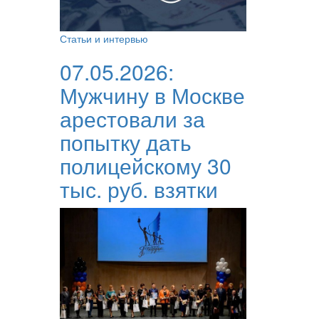
Статьи и интервью
07.05.2026:
Мужчину в Москве
арестовали за
попытку дать
полицейскому 30
тыс. руб. взятки