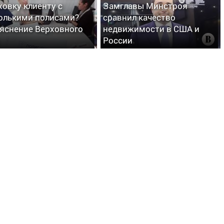
ховку клиенту с
Замглавы Минстроя
олькими полисами?
сравнил качество
яснение Верховного
недвижимости в США и
России