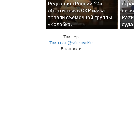
Редакция «России-24»
стра
обратилась в СКР из-за
неск
травли съемочной группы
Разъ
«Колобка»
суда
Твиттер
Твиты от @kriukovskie
В контакте