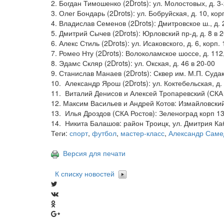
2. Богдан Тимошенко (2Drots): ул. Молостовых, д. 3
3. Олег Бондарь (2Drots): ул. Бобруйская, д. 10, ко
4. Владислав Семенов (2Drots): Дмитровское ш., д. 
5. Дмитрий Сычев (2Drots): Юрловский пр-д, д. 8 в 
6. Алекс Стиль (2Drots): ул. Исаковского, д. 6, корп.
7. Ромео Нту (2Drots): Волоколамское шоссе, д. 112
8. Эдамс Скляр (2Drots): ул. Окская, д. 46 в 20-00
9. Станислав Манаев (2Drots): Сквер им. М.П. Судак
10. Александр Ярош (2Drots): ул. Коктебельская, д. 
11. Виталий Денисов и Алексей Тропаревский (СКА Ро
12. Максим Васильев и Андрей Котов: Измайловский
13. Илья Дроздов (СКА Ростов): Зеленоград корп 1
14. Никита Балашов: район Троицк, ул. Дмитрия Каб
Теги:
спорт
,
футбол
,
мастер-класс
,
Александр Саме
Версия для печати
К списку новостей