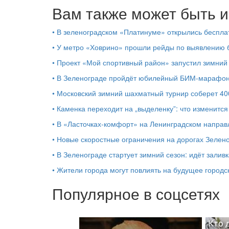
Вам также может быть и
•
В зеленоградском «Платинуме» открылись бесплат
•
У метро «Ховрино» прошли рейды по выявлению б
•
Проект «Мой спортивный район» запустил зимний 
•
В Зеленограде пройдёт юбилейный БИМ‑марафон 
•
Московский зимний шахматный турнир соберет 40
•
Каменка переходит на „выделенку”: что изменится
•
В «Ласточках‑комфорт» на Ленинградском направ
•
Новые скоростные ограничения на дорогах Зелен
•
В Зеленограде стартует зимний сезон: идёт залив
•
Жители города могут повлиять на будущее городс
Популярное в соцсетях
Кто 