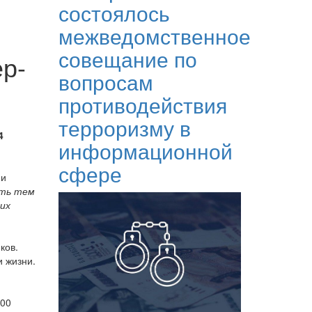
состоялось
межведомственное
совещание по
р-
вопросам
противодействия
терроризму в
4
информационной
сфере
ми
ыть тем
их
ков.
и жизни.
-00