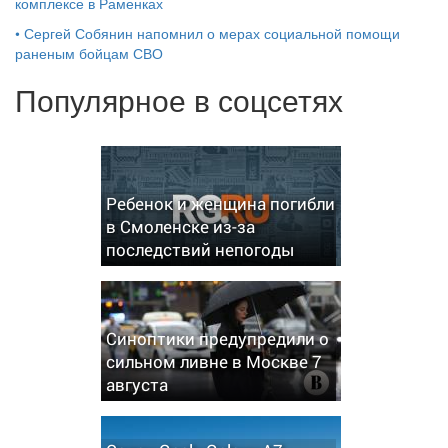
комплексе в Раменках
•
Сергей Собянин напомнил о мерах социальной помощи
раненым бойцам СВО
Популярное в соцсетях
Ребенок и женщина погибли
в Смоленске из-за
последствий непогоды
Синоптики предупредили о
сильном ливне в Москве 7
августа