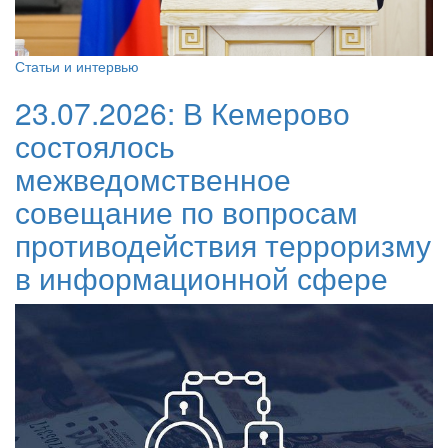
Статьи и интервью
23.07.2026:
В Кемерово
состоялось
межведомственное
совещание по вопросам
противодействия терроризму
в информационной сфере