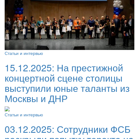
Статьи и интервью
15.12.2025:
На престижной
концертной сцене столицы
выступили юные таланты из
Москвы и ДНР
Статьи и интервью
03.12.2025:
Сотрудники ФСБ