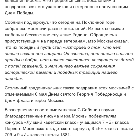
движения Москвы «Не прервется связь поколений» и
поздравил всех его участников и ветеранов с наступающим
Днем Победы.
Собянин подчеркнул, что сегодня на Поклонной горе
собрались москвичи разных поколений. Их всех связывает
любовь и беззаветное служение Родине. Обращаясь к
присутствующим на параде ветеранам, мэр Москвы сказал,
что их победный пусть стал «
историей о том, что нет
ничего священнее защиты Отечества, нет ничего сильнее
правды и добра, нет ничего счастливее возвращения домой
с полей сражений, и нет ничего важнее сохранения
исторической памяти и победных традиций нашего
народа
».
Столичный градоначальник также поздравил всех москвичей с
отмечаемыми 6 мая Днем святого Георгия Победоносца и
Днем флага и герба Москвы.
В завершение своего выступления С.Собянин вручил
благодарственные письма мэра Москвы победителям
конкурса «Лучший кадетский класс» учащимся 7 «Б» класса
Первого Московского кадетского корпуса, 8 «Е» класса школы
709 и 9 «И» класса школы 1381.