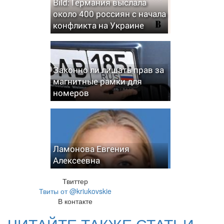
Bild: Германия выслала
около 400 россиян с начала
конфликта на Украине
Законно ли лишать прав за
магнитные рамки для
номеров
Ламонова Евгения
Алексеевна
Твиттер
Твиты от @kriukovskie
В контакте