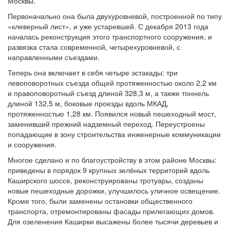
Москвы.
Первоначально она была двухуровневой, построенной по типу
«клеверный лист», и уже устаревшей. С декабря 2013 года
началась реконструкция этого транспортного сооружения, и
развязка стала современной, четырехуровневой, с
направленными съездами.
Теперь она включает в себя четыре эстакады: три
левоповоротных съезда общей протяженностью около 2,2 км
и правоповоротный съезд длиной 328,3 м, а также тоннель
длиной 132,5 м, боковые проезды вдоль МКАД,
протяженностью 1,28 км. Появился новый пешеходный мост,
заменивший прежний надземный переход. Переустроены
попадающие в зону строительства инженерные коммуникации
и сооружения.
Многое сделано и по благоустройству в этом районе Москвы:
приведены в порядок 9 крупных зелёных территорий вдоль
Каширского шоссе, реконструированы тротуары, созданы
новые пешеходные дорожки, улучшилось уличное освещение.
Кроме того, были заменены остановки общественного
транспорта, отремонтированы фасады прилегающих домов.
Для озеленения Каширки высажены более тысячи деревьев и