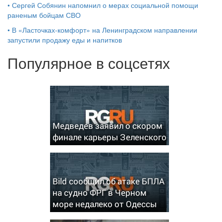
•
Сергей Собянин напомнил о мерах социальной помощи
раненым бойцам СВО
•
В «Ласточках‑комфорт» на Ленинградском направлении
запустили продажу еды и напитков
Популярное в соцсетях
Медведев заявил о скором
финале карьеры Зеленского
Bild сообщил об атаке БПЛА
на судно ФРГ в Черном
море недалеко от Одессы