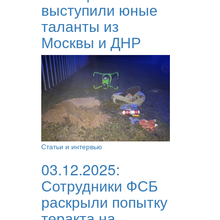
выступили юные
таланты из
Москвы и ДНР
Статьи и интервью
03.12.2025:
Сотрудники ФСБ
раскрыли попытку
теракта на