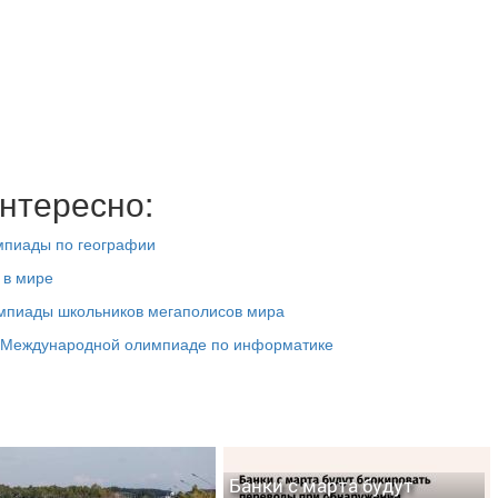
нтересно:
импиады по географии
 в мире
импиады школьников мегаполисов мира
на Международной олимпиаде по информатике
Банки с марта будут