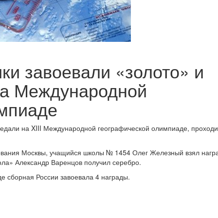
ки завоевали «золото» и
на Международной
импиаде
едали на XIII Международной географической олимпиаде, проход
ования Москвы, учащийся школы № 1454 Олег Железный взял нагр
ола» Александр Варенцов получил серебро.
е сборная России завоевала 4 награды.