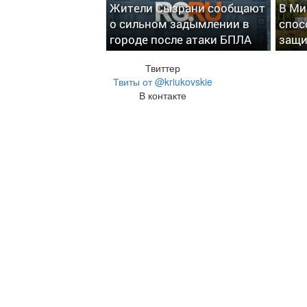
Жители Сызрани сообщают
В Ми
о сильном задымлении в
спос
городе после атаки БПЛА
защи
Твиттер
Твиты от @kriukovskie
В контакте