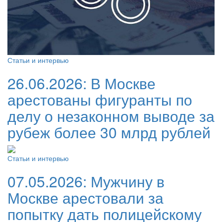
Статьи и интервью
26.06.2026:
В Москве
арестованы фигуранты по
делу о незаконном выводе за
рубеж более 30 млрд рублей
Статьи и интервью
07.05.2026:
Мужчину в
Москве арестовали за
попытку дать полицейскому