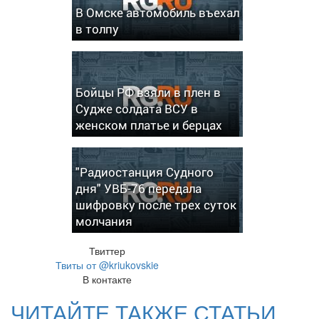
В Омске автомобиль въехал
в толпу
Бойцы РФ взяли в плен в
Судже солдата ВСУ в
женском платье и берцах
"Радиостанция Судного
дня" УВБ-76 передала
шифровку после трех суток
молчания
Твиттер
Твиты от @kriukovskie
В контакте
ЧИТАЙТЕ ТАКЖЕ СТАТЬИ