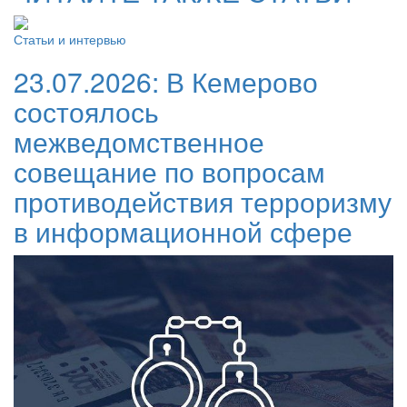
Статьи и интервью
23.07.2026:
В Кемерово
состоялось
межведомственное
совещание по вопросам
противодействия терроризму
в информационной сфере