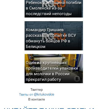
Ребенок и женщина погибли
в Смоленске из-за
последствий непогоды
Командир Гришаев
рассказал о попытке ВСУ
обмануть бойцов РФ в
Белицком
Один из крупнейших
производителей упаковки
для молочки в России
прекратил работу
Твиттер
Твиты от @kriukovskie
В контакте