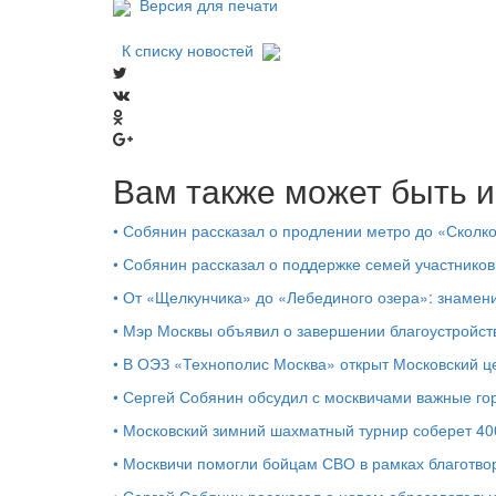
Версия для печати
К списку новостей
Вам также может быть и
•
Собянин рассказал о продлении метро до «Сколк
•
Собянин рассказал о поддержке семей участников
•
От «Щелкунчика» до «Лебединого озера»: знамен
•
Мэр Москвы объявил о завершении благоустройс
•
В ОЭЗ «Технополис Москва» открыт Московский 
•
Сергей Собянин обсудил с москвичами важные го
•
Московский зимний шахматный турнир соберет 40
•
Москвичи помогли бойцам СВО в рамках благотво
•
Сергей Собянин рассказал о новом образователь