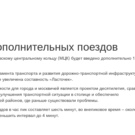
ополнительных поездов
скому центральному кольцу (МЦК) будет введено дополнительно 
амента транспорта и развития дорожно-транспортной инфраструкт
е увеличена составность «Ласточек».
имости для города и москвичей является проектом десятилетия, ср
улучшения транспортной ситуации в столице и обеспечило
ей районов, где раньше существовали проблемы.
ов в час пик составляет шесть минут, во внепиковое время – окол
еньшить интервал до 4 минут.