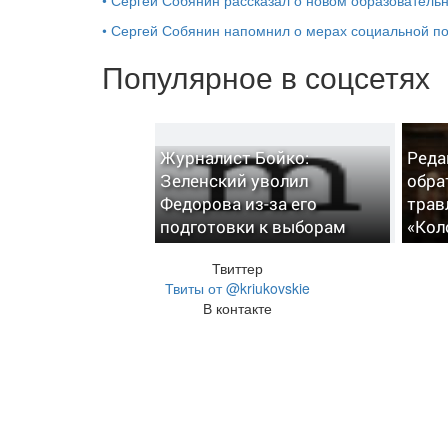
•
Сергей Собянин напомнил о мерах социальной 
Популярное в соцсетях
Журналист Бойко:
Реда
Зеленский уволил
обра
Федорова из-за его
трав
подготовки к выборам
«Кол
Твиттер
Твиты от @kriukovskie
В контакте