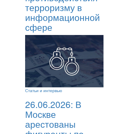
терроризму в
информационной
сфере
Статьи и интервью
26.06.2026:
В
Москве
арестованы
фигуранты по