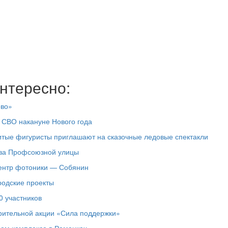
нтересно:
ово»
 СВО накануне Нового года
итые фигуристы приглашают на сказочные ледовые спектакли
тва Профсоюзной улицы
центр фотоники — Собянин
родские проекты
0 участников
рительной акции «Сила поддержки»
ном комплексе в Раменках