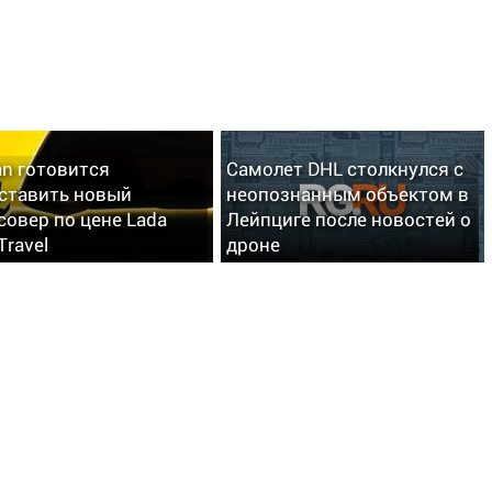
an готовится
Самолет DHL столкнулся с
ставить новый
неопознанным объектом в
совер по цене Lada
Лейпциге после новостей о
Travel
дроне