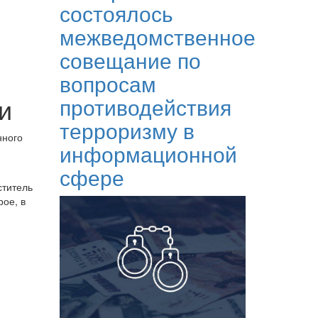
состоялось
межведомственное
совещание по
вопросам
и
противодействия
терроризму в
нного
информационной
сфере
ститель
ое, в