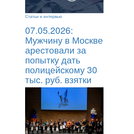
Статьи и интервью
07.05.2026:
Мужчину в Москве
арестовали за
попытку дать
полицейскому 30
тыс. руб. взятки