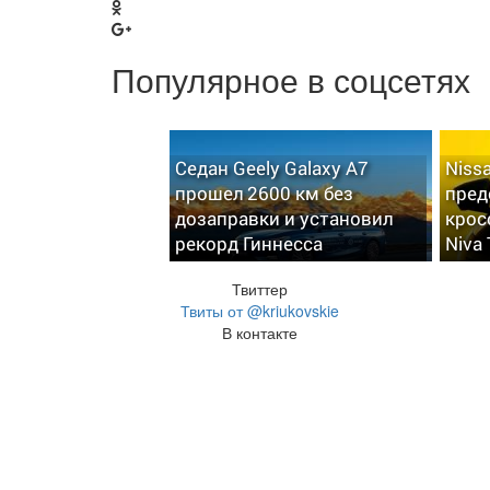
Популярное в соцсетях
Седан Geely Galaxy A7
Niss
прошел 2600 км без
пред
дозаправки и установил
крос
рекорд Гиннесса
Niva 
Твиттер
Твиты от @kriukovskie
В контакте