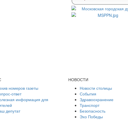
С
НОВОСТИ
рхив номеров газеты
Новости столицы
опрос-ответ
События
олезная информация для
Здравоохранение
ителей
Транспорт
аш депутат
Безопасность
Эхо Победы