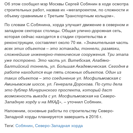
Об этом сообщил мэр Москвы Сергей Собянин в ходе осмотра
строительных работ, назвав их «мегапроектом, по сложности и
объему сравнимым с Третьим Транспортным кольцом».
По словам С.Собянина, хорда улучшит движение в северном и
западном секторах столицы. Общая улично-дорожная сеть,
которая сейчас находится в стадии строительства и
реконструкции, составляет около 70 км.
«Значительная часть
всех этих объектов – это эстакады, тоннели, развязки,
сложнейшие инженерно-технические сооружения. Три этапа
уже построено. Это часть ул. Витебская, Алабяно-
Балтийский тоннель, ул. Большая Академическая. Сегодня в
работе находится еще пять сложных объектов. Один из
таких объектов – это соединение ул. Мосфильмовская с
Аминьевским шоссе, ул. Генерала Дорохова. По сути дела
это дублер Мичуринского проспекта, который даст
возможность выезда с ул. Мосфильмовская на Северо-
Западную хорду и на МКАД»,
– уточнил Собянин.
Напомним, основные работы по строительству Северо-
Западной хорды планируется завершить в 2016 г.
Теги:
Собянин
,
Северо-Западная хорда