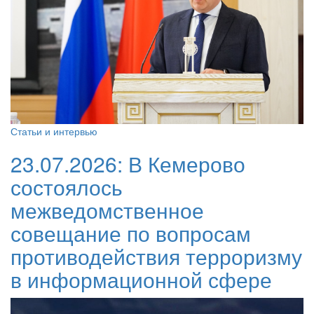
Статьи и интервью
23.07.2026:
В Кемерово
состоялось
межведомственное
совещание по вопросам
противодействия терроризму
в информационной сфере