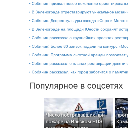
•
Собянин призвал новое поколение ориентировать
•
В Зеленограде отреставрируют уникальное мозаи
•
Собянин: Дворец культуры завода «Серп и Молот
•
В Зеленограде на площади Юности сохранят исто
•
Собянин рассказал о крупнейших проектах рестав
•
Собянин: Более 80 заявок подали на конкурс «Мо
•
Собянин: Программа льготной аренды позволяет 
•
Собянин рассказал о планах реставрации девяти 
•
Собянин рассказал, как город заботится о памятни
Популярное в соцсетях
Что 
Число пострадавших при
прог
пожаре на Ильском НПЗ
Комм
выросло до шести
Крав