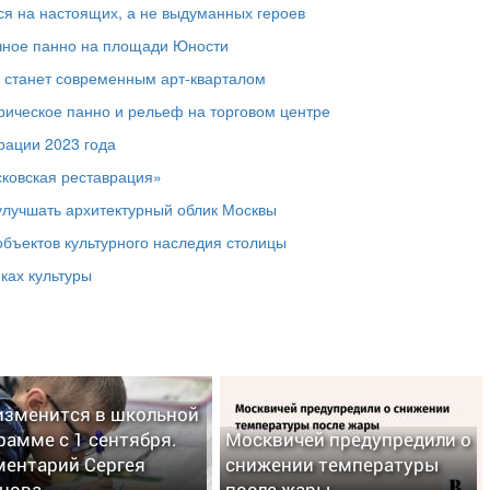
ся на настоящих, а не выдуманных героев
чное панно на площади Юности
» станет современным арт-кварталом
рическое панно и рельеф на торговом центре
рации 2023 года
сковская реставрация»
улучшать архитектурный облик Москвы
объектов культурного наследия столицы
ках культуры
изменится в школьной
рамме с 1 сентября.
Москвичей предупредили о
ентарий Сергея
снижении температуры
цова
после жары