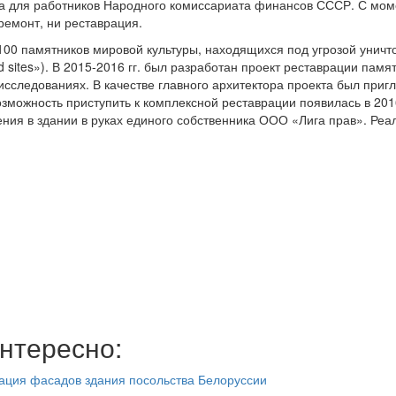
са для работников Народного комиссариата финансов СССР. С мом
ремонт, ни реставрация.
100 памятников мировой культуры, находящихся под угрозой унич
d sites»). В 2015-2016 гг. был разработан проект реставрации памя
исследованиях. В качестве главного архитектора проекта был приг
озможность приступить к комплексной реставрации появилась в 2016
ния в здании в руках единого собственника ООО «Лига прав». Реа
нтересно:
рация фасадов здания посольства Белоруссии