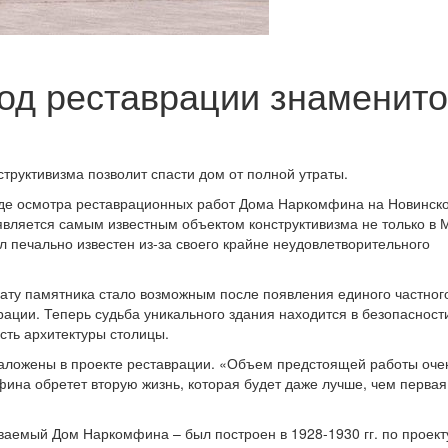
од реставрации знаменито
структивизма позволит спасти дом от полной утраты.
оде осмотра реставрационных работ Дома Наркомфина на Новинск
является самым известным объектом конструктивизма не только в 
л печально известен из-за своего крайне неудовлетворительного
рату памятника стало возможным после появления единого частног
рации. Теперь судьба уникального здания находится в безопасности
сть архитектуры столицы.
заложены в проекте реставрации. «Объем предстоящей работы оче
ина обретет вторую жизнь, которая будет даже лучше, чем первая
ваемый Дом Наркомфина – был построен в 1928-1930 гг. по проект