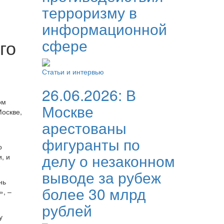
терроризму в
информационной
го
сфере
Статьи и интервью
26.06.2026:
В
ом
Москве
Москве,
арестованы
фигуранты по
о
делу о незаконном
, и
выводе за рубеж
нь
более 30 млрд
», –
рублей
у