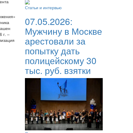
ента
Статьи и интервью
тожения»
07.05.2026:
тника
Мужчину в Москве
лашен
 г. –
арестовали за
лизация
попытку дать
полицейскому 30
тыс. руб. взятки