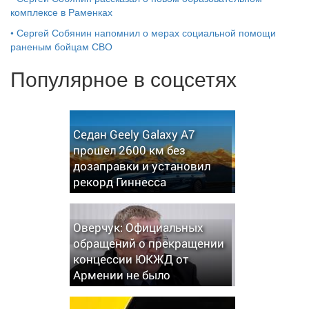
комплексе в Раменках
•
Сергей Собянин напомнил о мерах социальной помощи
раненым бойцам СВО
Популярное в соцсетях
Седан Geely Galaxy A7
прошел 2600 км без
дозаправки и установил
рекорд Гиннесса
Оверчук: Официальных
обращений о прекращении
концессии ЮКЖД от
Армении не было