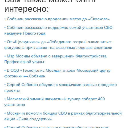
интересно:
•
Собянин рассказал о продлении метро до «Сколково»
•
Собянин рассказал о поддержке семей участников СВО
накануне Нового года
•
От «Щелкунчика» до «Лебединого озера»: знаменитые
фигуристы приглашают на сказочные ледовые спектакли
•
Мэр Москвы объявил о завершении благоустройства
Профсоюзной улицы
•
В ОЭЗ «Технополис Москва» открыт Московский центр
фотоники — Собянин
•
Сергей Собянин обсудил с москвичами важные городские
проекты
•
Московский зимний шахматный турнир соберет 400
участников
•
Москвичи помогли бойцам СВО в рамках благотворительной
акции «Сила поддержки»
•
Сергей Собянин рассказал о новом образовательном