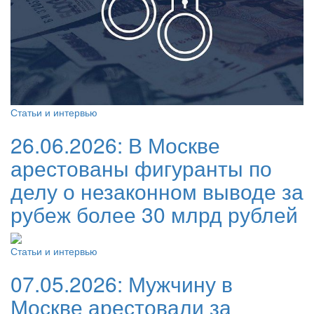
Статьи и интервью
26.06.2026:
В Москве
арестованы фигуранты по
делу о незаконном выводе за
рубеж более 30 млрд рублей
Статьи и интервью
07.05.2026:
Мужчину в
Москве арестовали за