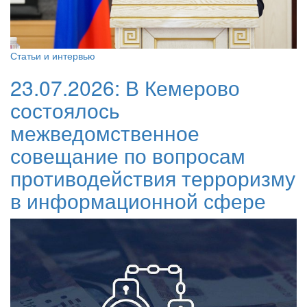
Статьи и интервью
23.07.2026:
В Кемерово
состоялось
межведомственное
совещание по вопросам
противодействия терроризму
в информационной сфере