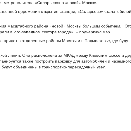
ия метрополитена «Саларьево» в «новой» Москве.
ственной церемонии открытия станции, «Саларьево» стала юбиле
ания масштабного района «новой» Москвы большим событием. «Это
али в юго-западном секторе города», – подчеркнул мэр.
о придет в отдаленные районы Москвы и в Подмосковье, где будут
кой линии. Она расположена за МКАД между Киевским шоссе и де
ланируется также построить парковку для автомобилей и наземног
о будут объединены в транспортно-пересадочный узел.