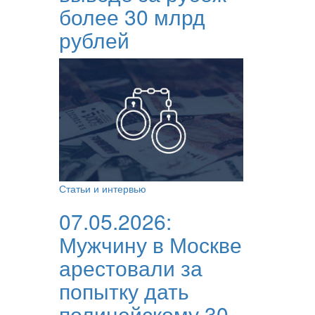
более 30 млрд
рублей
Статьи и интервью
07.05.2026:
Мужчину в Москве
арестовали за
попытку дать
полицейскому 30