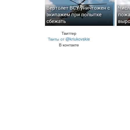
Вертолет ВСУ уничтожен с
Числ
экипажем при попытке
пожа
сбежать
выро
Твиттер
Твиты от @kriukovskie
В контакте