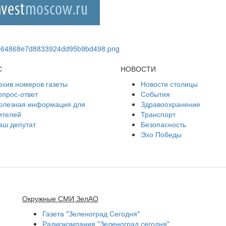
С
НОВОСТИ
рхив номеров газеты
Новости столицы
опрос-ответ
События
олезная информация для
Здравоохранение
ителей
Транспорт
аш депутат
Безопасность
Эхо Победы
Окружные СМИ ЗелАО
Газета "Зеленоград Сегодня"
Радиокомпания "Зеленоград сегодня"