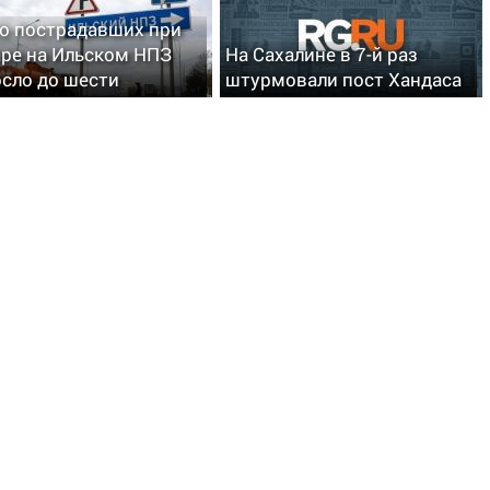
о пострадавших при
ре на Ильском НПЗ
На Сахалине в 7-й раз
сло до шести
штурмовали пост Хандаса