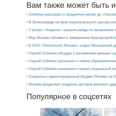
Вам также может быть и
•
Собянин рассказал о продлении метро до «Сколк
•
В Зеленограде на базе перинатального центра со
•
У метро «Ховрино» прошли рейды по выявлению б
•
Мэр Москвы объявил о завершении благоустройс
•
В ОЭЗ «Технополис Москва» открыт Московский 
•
Сергей Собянин обсудил с москвичами важные го
•
Сергей Собянин рассказал о новом образователь
•
Сергей Собянин напомнил о мерах социальной 
•
Социально ориентированный бюджет Москвы на 2
•
Москва продолжит создание центров женского здо
Популярное в соцсетях