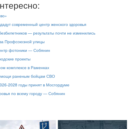
нтересно:
ово»
здадут современный центр женского здоровья
езбилетников — результаты почти не изменились
тва Профсоюзной улицы
центр фотоники — Собянин
родские проекты
ном комплексе в Раменках
помощи раненым бойцам СВО
026-2028 годы принят в Мосгордуме
ровья по всему городу — Собянин