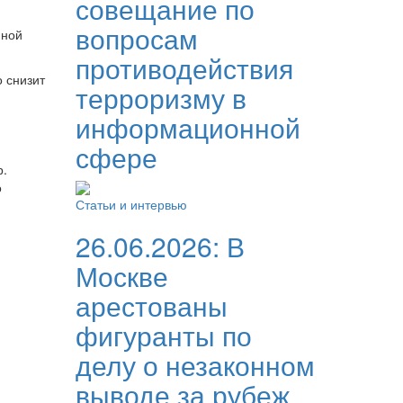
совещание по
вопросам
йной
противодействия
 снизит
терроризму в
информационной
сфере
р.
о
Статьи и интервью
26.06.2026:
В
Москве
арестованы
фигуранты по
делу о незаконном
выводе за рубеж