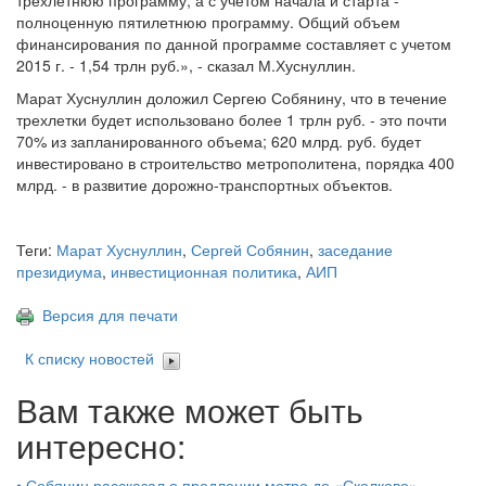
трехлетнюю программу, а с учетом начала и старта -
полноценную пятилетнюю программу. Общий объем
финансирования по данной программе составляет с учетом
2015 г. - 1,54 трлн руб.», - сказал М.Хуснуллин.
Марат Хуснуллин доложил Сергею Собянину, что в течение
трехлетки будет использовано более 1 трлн руб. - это почти
70% из запланированного объема; 620 млрд. руб. будет
инвестировано в строительство метрополитена, порядка 400
млрд. - в развитие дорожно-транспортных объектов.
Теги:
Марат Хуснуллин
,
Сергей Собянин
,
заседание
президиума
,
инвестиционная политика
,
АИП
Версия для печати
К списку новостей
Вам также может быть
интересно:
•
Собянин рассказал о продлении метро до «Сколково»