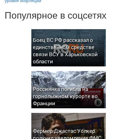
уровня инфляции
Популярное в соцсетях
Боец ВС РФ рассказал о
единственном средстве
связи ВСУ в Харьковской
области
Россиянка погибла на
горнолыжном курорте во
Франции
Фермер Джастас Уолкер
получил уведомление ФМС