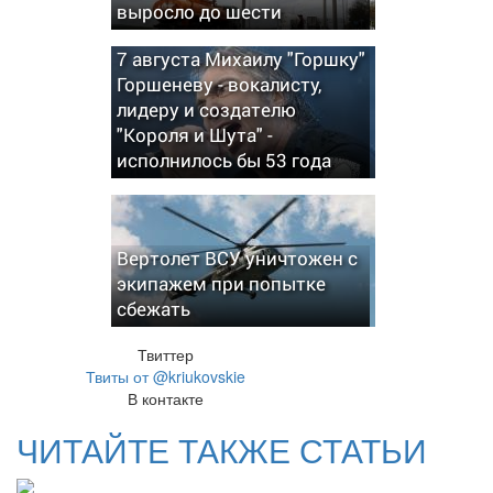
выросло до шести
7 августа Михаилу "Горшку"
Горшеневу - вокалисту,
лидеру и создателю
"Короля и Шута" -
исполнилось бы 53 года
Вертолет ВСУ уничтожен с
экипажем при попытке
сбежать
Твиттер
Твиты от @kriukovskie
В контакте
ЧИТАЙТЕ ТАКЖЕ СТАТЬИ