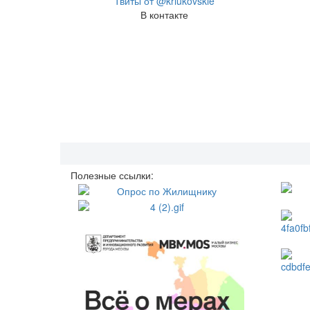
Твиты от @kriukovskie
В контакте
Полезные ссылки: