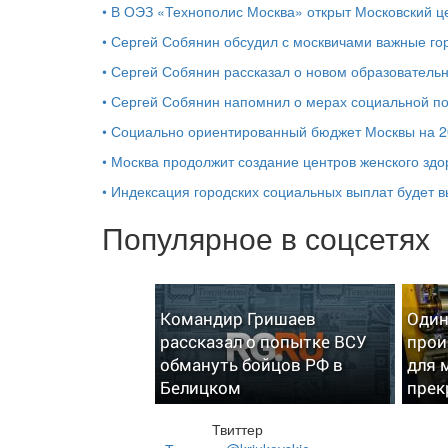
•
В ОЭЗ «Технополис Москва» открыт Московский 
•
Сергей Собянин обсудил с москвичами важные го
•
Сергей Собянин рассказал о новом образователь
•
Сергей Собянин напомнил о мерах социальной 
•
Социально ориентированный бюджет Москвы на 2
•
Москва продолжит создание центров женского здо
•
Индексация городских социальных выплат будет 
Популярное в соцсетях
Командир Гришаев
Один
рассказал о попытке ВСУ
прои
обмануть бойцов РФ в
для 
Белицком
прек
Твиттер