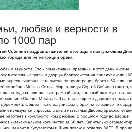
ьи, любви и верности в
ло 1000 пар
ргей Собянин поздравил жителей столицы с наступающим Дне
ках города для регистрации брака.
любви и верности. Это - романтичный праздник, в этот день многие
оту в столичные загсы и дворцы бракосочетания приедут около 100
вые адреса счастья» - это выездная регистрация брака в 30 с лишн
небоскребов «Москва-Сити». Мэр столицы Сергей Собянин сказал, 
 Недавно туда вошли речные трамвайчики, оперный дом музея-запо
обозрения «Солнце Москвы». В вагоне во время движения поезда 
 церемоний. Общее число вступивших в брак на выездных площадк
аний пользуются спросом. Самый известный Дворец бракосочетан
ые работает в круглосуточном режиме. В прошлом году во Дворце
аков - максимальное количество за 60 лет. Капитально отремонти
ршили ремонт в Кутузовском и Шипиловском отделах ЗАГС. В прош