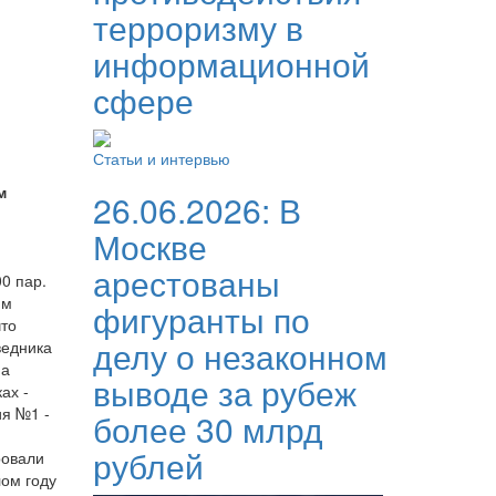
терроризму в
информационной
сфере
Статьи и интервью
м
26.06.2026:
В
Москве
арестованы
0 пар.
им
фигуранты по
что
делу о незаконном
ведника
на
выводе за рубеж
ах -
ия №1 -
более 30 млрд
рублей
ровали
лом году