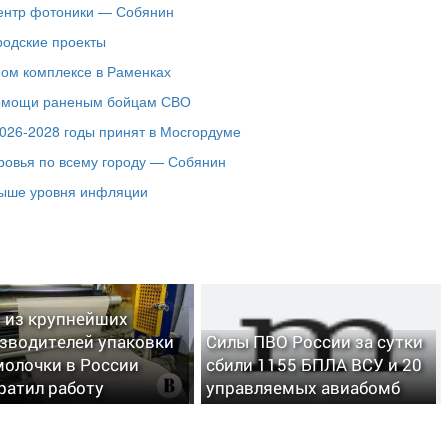
центр фотоники — Собянин
родские проекты
ном комплексе в Раменках
помощи раненым бойцам СВО
026-2028 годы принят в Мосгордуме
ровья по всему городу — Собянин
выше уровня инфляции
 из крупнейших
зводителей упаковки
Силы ПВО России за сутки
молочки в России
сбили 1155 БПЛА ВСУ и 20
ратил работу
управляемых авиабомб