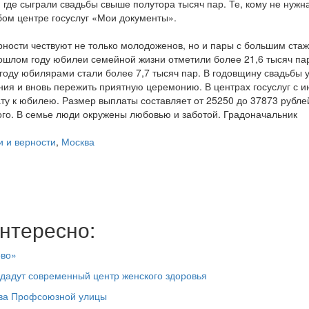
где сыграли свадьбы свыше полутора тысяч пар. Те, кому не нужн
юбом центре госуслуг «Мои документы».
рности чествуют не только молодоженов, но и пары с большим ста
рошлом году юбилеи семейной жизни отметили более 21,6 тысяч пар
 году юбилярами стали более 7,7 тысяч пар. В годовщину свадьбы у
ния и вновь пережить приятную церемонию. В центрах госуслуг с 
у к юбилею. Размер выплаты составляет от 25250 до 37873 рубле
ого. В семье люди окружены любовью и заботой. Градоначальник
и и верности
,
Москва
нтересно:
ово»
здадут современный центр женского здоровья
тва Профсоюзной улицы