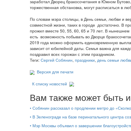
заработал Дворец бракосочетания в Южном Бутово, 
торжественная обстановка, могут расписаться в л
По словам мэра столицы, в День семьи, любви и ве
совместной жизни, таких в городе достаточно. В п
прожил вместе 50, 55, 60, 65 и 70 лет. В нынешнем
есть возможность побывать во Дворце бракосочета
2019 года можно оформить единовременную выплат
зависит от юбилейной даты. Семья важна для кажд
поздравил всех горожан с этим праздником.
Теги:
Сергей Собянин
,
праздники
,
день семьи любв
Версия для печати
К списку новостей
Вам также может быть и
•
Собянин рассказал о продлении метро до «Сколк
•
В Зеленограде на базе перинатального центра со
•
Мэр Москвы объявил о завершении благоустройс