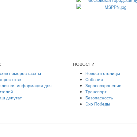
С
НОВОСТИ
рхив номеров газеты
Новости столицы
опрос-ответ
События
олезная информация для
Здравоохранение
ителей
Транспорт
аш депутат
Безопасность
Эхо Победы