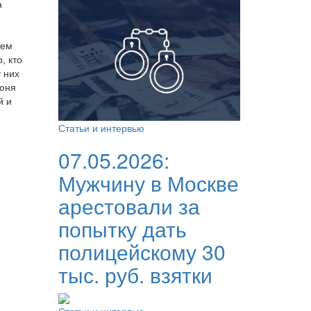
а
жем
, кто
 них
июня
й и
Статьи и интервью
07.05.2026:
Мужчину в Москве
арестовали за
попытку дать
полицейскому 30
тыс. руб. взятки