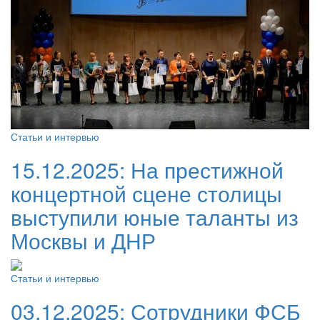
Статьи и интервью
15.12.2025:
На престижной
концертной сцене столицы
выступили юные таланты из
Москвы и ДНР
Статьи и интервью
03.12.2025:
Сотрудники ФСБ