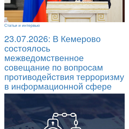
Статьи и интервью
23.07.2026:
В Кемерово
состоялось
межведомственное
совещание по вопросам
противодействия терроризму
в информационной сфере