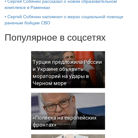
•
Сергей Собянин рассказал о новом образовательном
комплексе в Раменках
•
Сергей Собянин напомнил о мерах социальной помощи
раненым бойцам СВО
Популярное в соцсетях
Турция предложила России
и Украине объявить
мораторий на удары в
Черном море
«Полвека на европейских
фронтах»