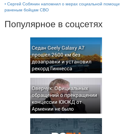
•
Сергей Собянин напомнил о мерах социальной помощи
раненым бойцам СВО
Популярное в соцсетях
Седан Geely Galaxy A7
прошел 2600 км без
дозаправки и установил
рекорд Гиннесса
Оверчук: Официальных
обращений о прекращении
концессии ЮКЖД от
Армении не было