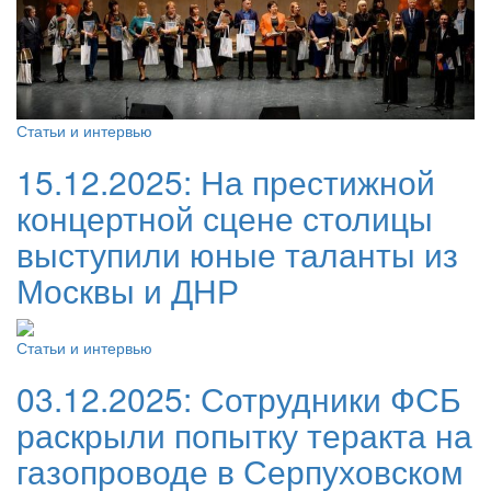
Статьи и интервью
15.12.2025:
На престижной
концертной сцене столицы
выступили юные таланты из
Москвы и ДНР
Статьи и интервью
03.12.2025:
Сотрудники ФСБ
раскрыли попытку теракта на
газопроводе в Серпуховском