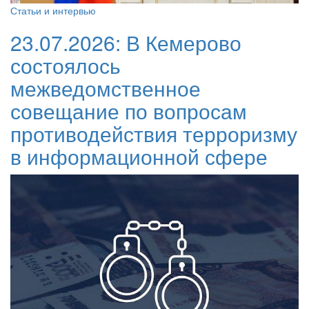
Статьи и интервью
23.07.2026:
В Кемерово
состоялось
межведомственное
совещание по вопросам
противодействия терроризму
в информационной сфере