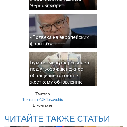
Черном море
«Полвека на европейских
фронтах»
Бумажные купюры снова
под угрозой: денежное
обращение готовят к
жесткому обновлению
Твиттер
Твиты от @kriukovskie
В контакте
ЧИТАЙТЕ ТАКЖЕ СТАТЬИ