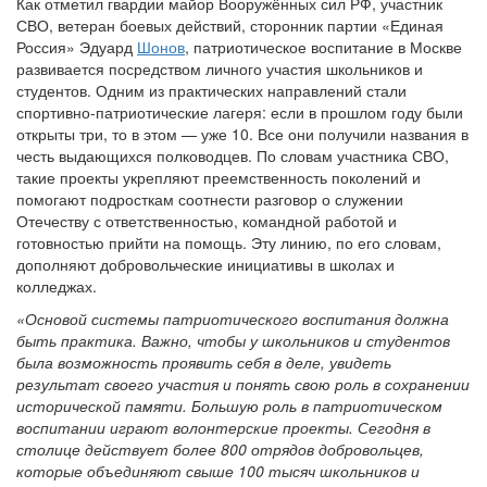
Как отметил
гвардии майор Вооружённых сил РФ, участник
СВО, ветеран боевых действий, сторонник партии «Единая
Россия» Эдуард
Шонов
, патриотическое воспитание в Москве
развивается посредством личного участия школьников и
студентов. Одним из практических направлений стали
спортивно-патриотические лагеря: если в прошлом году были
открыты три, то в этом — уже 10. Все они получили названия в
честь выдающихся полководцев. По словам участника СВО,
такие проекты укрепляют преемственность поколений и
помогают подросткам соотнести разговор о служении
Отечеству с ответственностью, командной работой и
готовностью прийти на помощь. Эту линию, по его словам,
дополняют добровольческие инициативы в школах и
колледжах.
«Основой системы патриотического воспитания должна
быть практика. Важно, чтобы у школьников и студентов
была возможность проявить себя в деле, увидеть
результат своего участия и понять свою роль в сохранении
исторической памяти. Большую роль в патриотическом
воспитании играют волонтерские проекты. Сегодня в
столице действует более 800 отрядов добровольцев,
которые объединяют свыше 100 тысяч школьников и