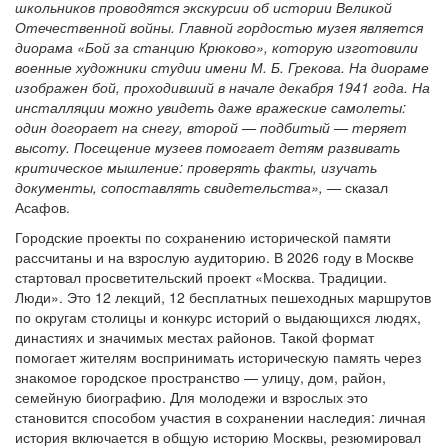
школьников проводятся экскурсии об истории Великой
Отечественной войны. Главной гордостью музея является
диорама «Бой за станцию Крюково», которую изготовили
военные художники студии имени М. Б. Грекова. На диораме
изображен бой, проходивший в начале декабря 1941 года. На
инсталляции можно увидеть даже вражеские самолеты:
один догорает на снегу, второй — подбитый — теряет
высоту. Посещение музеев помогает детям развивать
критическое мышление: проверять факты, изучать
документы, сопоставлять свидетельства»,
— сказал
Асафов.
Городские проекты по сохранению исторической памяти
рассчитаны и на взрослую аудиторию. В 2026 году в Москве
стартовал просветительский проект «Москва. Традиции.
Люди». Это 12 лекций, 12 бесплатных пешеходных маршрутов
по округам столицы и конкурс историй о выдающихся людях,
династиях и значимых местах районов. Такой формат
помогает жителям воспринимать историческую память через
знакомое городское пространство — улицу, дом, район,
семейную биографию. Для молодежи и взрослых это
становится способом участия в сохранении наследия: личная
история включается в общую историю Москвы, резюмировал