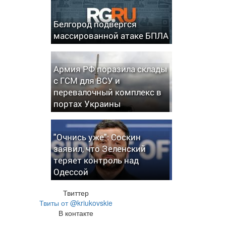
Белгород подвергся
массированной атаке БПЛА
Армия РФ поразила склады
с ГСМ для ВСУ и
перевалочный комплекс в
портах Украины
"Очнись уже": Соскин
заявил, что Зеленский
теряет контроль над
Одессой
Твиттер
Твиты от @kriukovskie
В контакте