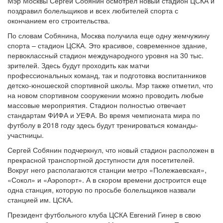
Мэр Москвы Сергей Собянин осмотрел новый стадион ЦСКА и
поздравил болельщиков и всех любителей спорта с
окончанием его строительства.
По словам Собянина, Москва получила еще одну жемчужину
спорта – стадион ЦСКА. Это красивое, современное здание,
первоклассный стадион международного уровня на 30 тыс.
зрителей. Здесь будут проходить как матчи
профессиональных команд, так и подготовка воспитанников
детско-юношеской спортивной школы. Мэр также отметил, что
на новом спортивном сооружении можно проводить любые
массовые мероприятия. Стадион полностью отвечает
стандартам ФИФА и УЕФА. Во время чемпионата мира по
футболу в 2018 году здесь будут тренироваться команды-
участницы.
Сергей Собянин подчеркнул, что новый стадион расположен в
прекрасной транспортной доступности для посетителей.
Вокруг него располагаются станции метро «Полежаевская»,
«Сокол» и «Аэропорт». А в скором времени достроится еще
одна станция, которую по просьбе болельщиков назвали
станцией им. ЦСКА.
Президент футбольного клуба ЦСКА Евгений Гинер в свою