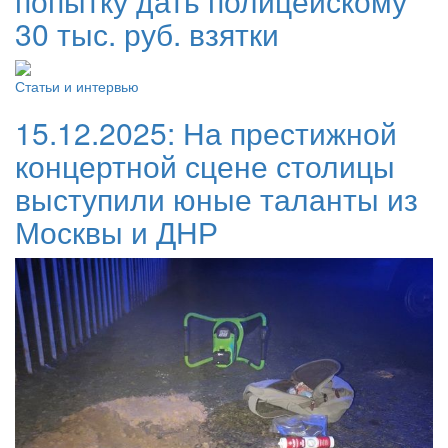
попытку дать полицейскому
30 тыс. руб. взятки
Статьи и интервью
15.12.2025:
На престижной
концертной сцене столицы
выступили юные таланты из
Москвы и ДНР