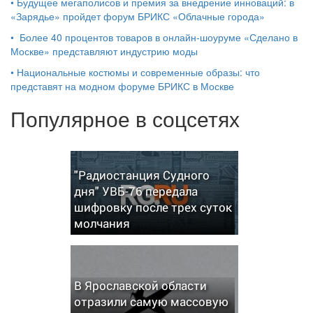
•
Будущее мегаполисов и премия за внедрение инноваций: в
«Зарядье» пройдет форум БРИКС «Облачные города»
•
Более 40 процентов товаров в онлайн-шоуруме «Сделано в
Москве» представляют индустрию моды
•
Национальные костюмы и современные образы: что
представят на модном форуме БРИКС в Москве
Популярное в соцсетях
"Радиостанция Судного
дня" УВБ-76 передала
шифровку после трех суток
молчания
В Ярославской области
отразили самую массовую