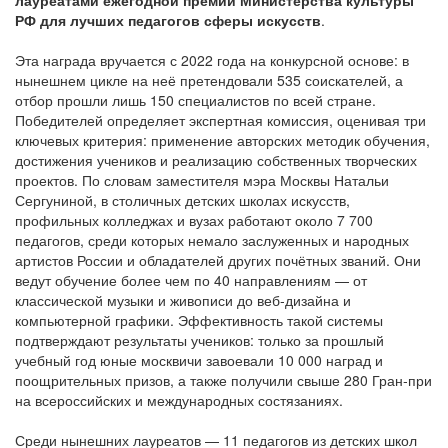
лауреатами ежегодной премии Министерства культуры
РФ для лучших педагогов сферы искусств
.
Эта награда вручается с 2022 года на конкурсной основе: в
нынешнем цикле на неё претендовали 535 соискателей, а
отбор прошли лишь 150 специалистов по всей стране.
Победителей определяет экспертная комиссия, оценивая три
ключевых критерия: применение авторских методик обучения,
достижения учеников и реализацию собственных творческих
проектов. По словам заместителя мэра Москвы Натальи
Сергуниной, в столичных детских школах искусств,
профильных колледжах и вузах работают около 7 700
педагогов, среди которых немало заслуженных и народных
артистов России и обладателей других почётных званий. Они
ведут обучение более чем по 40 направлениям — от
классической музыки и живописи до веб‑дизайна и
компьютерной графики. Эффективность такой системы
подтверждают результаты учеников: только за прошлый
учебный год юные москвичи завоевали 10 000 наград и
поощрительных призов, а также получили свыше 280 Гран‑при
на всероссийских и международных состязаниях.
Среди нынешних лауреатов — 11 педагогов из детских школ