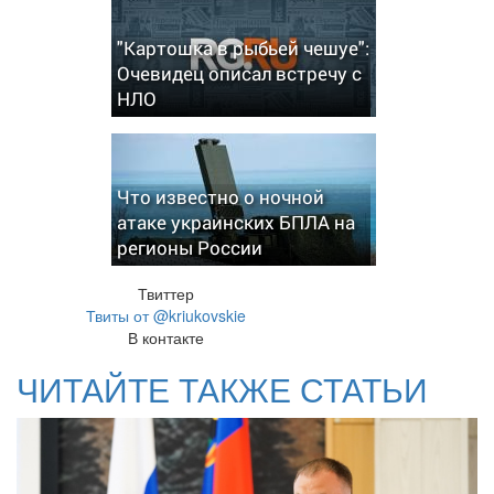
"Картошка в рыбьей чешуе":
Очевидец описал встречу с
НЛО
Что известно о ночной
атаке украинских БПЛА на
регионы России
Твиттер
Твиты от @kriukovskie
В контакте
ЧИТАЙТЕ ТАКЖЕ СТАТЬИ