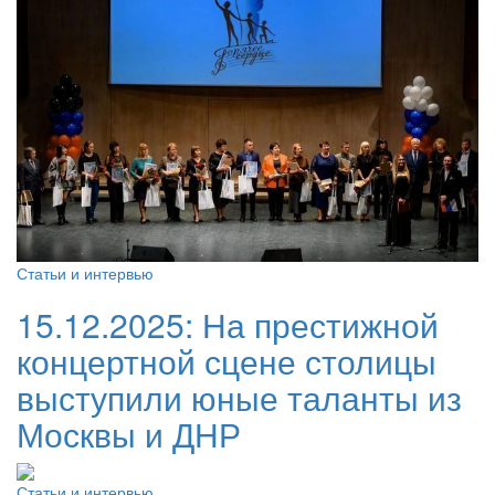
Статьи и интервью
15.12.2025:
На престижной
концертной сцене столицы
выступили юные таланты из
Москвы и ДНР
Статьи и интервью