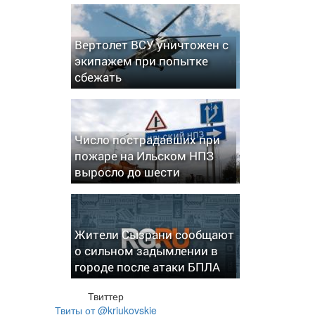
Вертолет ВСУ уничтожен с
экипажем при попытке
сбежать
Число пострадавших при
пожаре на Ильском НПЗ
выросло до шести
Жители Сызрани сообщают
о сильном задымлении в
городе после атаки БПЛА
Твиттер
Твиты от @kriukovskie