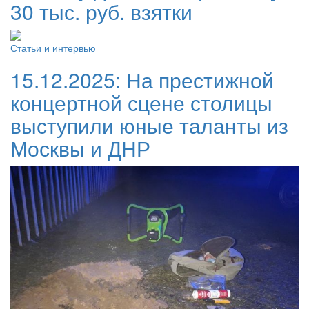
30 тыс. руб. взятки
Статьи и интервью
15.12.2025:
На престижной
концертной сцене столицы
выступили юные таланты из
Москвы и ДНР