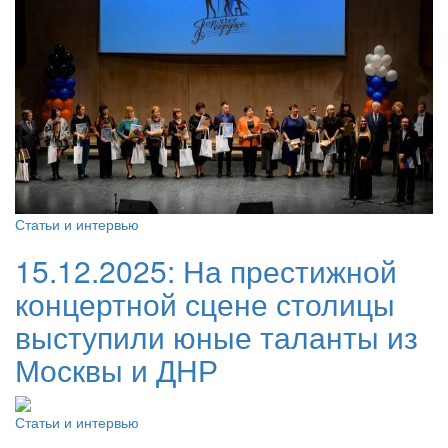
Статьи и интервью
15.12.2025:
На престижной
концертной сцене столицы
выступили юные таланты из
Москвы и ДНР
Статьи и интервью